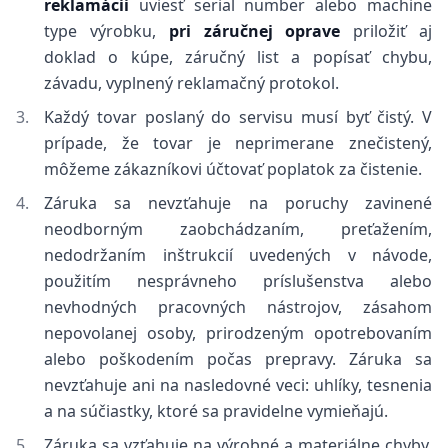
reklamácii
uviesť serial number alebo machine
type výrobku,
pri záručnej oprave
priložiť aj
doklad o kúpe, záručný list a popísať chybu,
závadu, vyplnený reklamačný protokol.
Každý tovar poslaný do servisu musí byť čistý. V
prípade, že tovar je neprimerane znečistený,
môžeme zákazníkovi účtovať poplatok za čistenie.
Záruka sa nevzťahuje na poruchy zavinené
neodborným zaobchádzaním, preťažením,
nedodržaním inštrukcií uvedených v návode,
použitím nesprávneho príslušenstva alebo
nevhodných pracovných nástrojov, zásahom
nepovolanej osoby, prirodzeným opotrebovaním
alebo poškodením počas prepravy. Záruka sa
nevzťahuje ani na nasledovné veci: uhlíky, tesnenia
a na súčiastky, ktoré sa pravidelne vymieňajú.
Záruka sa vzťahuje na výrobné a materiálne chyby.