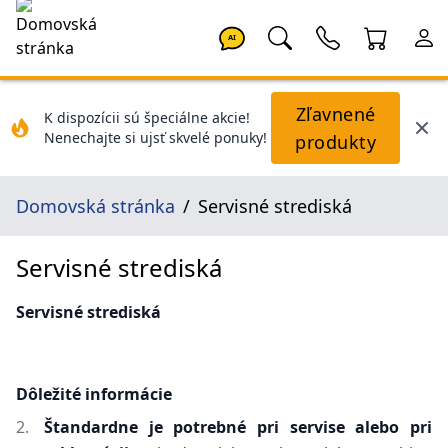
AI
Zľavnené
K dispozícii sú špeciálne akcie!
Nenechajte si ujsť skvelé ponuky!
produkty
Domovská stránka
Servisné strediská
Servisné strediská
Servisné
strediská
Dôležité
informácie
Štandardne je potrebné pri servise alebo pri