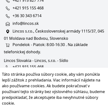
+421 915 827 774
+421 915 155 468
+36 30 343 6714
info@lincos.sk
Lincos s.r.o., Československej armády 1115/37, 045
01 Moldava nad Bodvou, Slovensko
Pondelok - Piatok: 8:00-16:30 . Na základe
telefonickej dohody.
Lincos Slovakia - Lincos, s.r.o. - Sídlo
+421 915 155 468
Táto stránka používa súbory cookie, aby vám ponúkla
+36/30 343 6714
lepší zážitok z prehliadania. Viac informácií nájdete na
bratislava@lincos.sk
ako používame cookies
. Ak budete pokračovať v
Lincos s.r.o., Rustaveliho 4, 831 06 Bratislava - m. č.
používaní tejto stránky bez výslovného súhlasu, budeme
Rača, Slovensko
predpokladať, že akceptujete iba nevyhnutné súbory
cookie.
Iba sídlo firmy