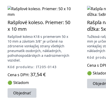
Rašpľové koleso. Priemer: 50
Rašpľa n
x 10 mm
dĺžka: 
Rašpľové koleso K18 s priemerom 50 x
Tužková raš
10 mm a závitom 3/8" je určené na
mm je urče
zdrsnenie vonkajšej strany všetkých
vonkajšej s
pneumatík osobných, nákladných,
nákladných 
poľnohospodárskych a nadrozmerných
Kód produ
vozidiel.
Cena s DP
Kód produktu: IT205-0143
🟢 Sklad
37,54 €
Cena s DPH:
🟢 Skladom
Objedn
Objednať