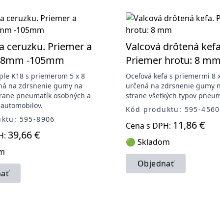
a ceruzku. Priemer a
Valcová drôtená kefa
5x8mm -105mm
Priemer hrotu: 8 m
ple K18 s priemerom 5 x 8
Oceľová kefa s priemermi 8 
ná na zdrsnenie gumy na
určená na zdrsnenie gumy n
trane pneumatík osobných a
strane všetkých typov pneum
automobilov.
Kód produktu: 595-4560
ktu: 595-8906
11,86 €
Cena s DPH:
39,66 €
H:
🟢 Skladom
om
Objednať
ať