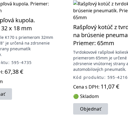
pľová kupola.
Rašpľový kotúč z tv
: 32 x 18 mm
na brúsenie pneumat
ple K170 s priemerom 32mm
Priemer: 65mm
/8" je určená na zdrsnenie
trany pneumatík
Tvrdokovové rašpľové kolies
.
priemerom 65mm je určené
ktu: 595-4735
zdrsnenie vnútornej strany 
automobilových pneumatík.
67,38 €
H:
Kód produktu: 595-4216
om
11,07 €
Cena s DPH:
ať
🟢 Skladom
Objednať