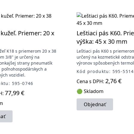
kužeľ. Priemer: 20 x
Leštiaci pás K60. Pri
výška: 45 x 30 mm
žeľ K18 s priemerom 20 x 38
Leštiaci pás K60 s priemero
m 3/8" je určený na
určený na kozmetické odstr
onkajšej strany pneumatík
výronov spôsobených termol
, poľnohospodárskych a
Kód produktu: 595-5514
ch vozidiel.
2,76 €
Cena s DPH:
ktu: 595-0746
🟢 Skladom
77,99 €
H:
om
Objednať
ať