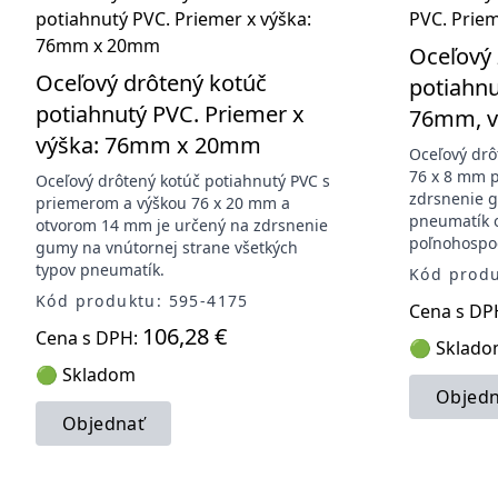
Oceľový 
Oceľový drôtený kotúč
potiahnu
potiahnutý PVC. Priemer x
76mm, v
výška: 76mm x 20mm
Oceľový drô
76 x 8 mm p
Oceľový drôtený kotúč potiahnutý PVC s
zdrsnenie g
priemerom a výškou 76 x 20 mm a
pneumatík 
otvorom 14 mm je určený na zdrsnenie
poľnohospod
gumy na vnútornej strane všetkých
typov pneumatík.
Kód produ
Kód produktu: 595-4175
Cena s DP
106,28 €
Cena s DPH:
🟢 Sklad
🟢 Skladom
Objedn
Objednať