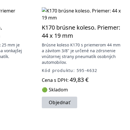
.
K170 brúsne koleso. Priemer:
m
44 x 19 mm
x 25 mm je
Brúsne koleso K170 s priemerom 44 mm
a vonkajšej
a závitom 3/8" je určené na zdrsnenie
atík.
vnútornej strany pneumatík osobných
automobilov.
Kód produktu: 595-4632
49,83 €
Cena s DPH:
🟢 Skladom
Objednať