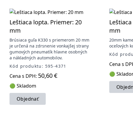
Leštiaca lopta. Priemer: 20
Leštiaca
mm
mm
Brúsiaca guľa K330 s priemerom 20 mm
20mm kameň
je určená na zdrsnenie vonkajšej strany
oceľových k
gumových pneumatík hlavne osobných
Kód produ
a nákladných automobilov.
Cena s DP
Kód produktu: 595-4371
🟢 Sklad
50,60 €
Cena s DPH:
🟢 Skladom
Objedn
Objednať