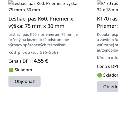
Leštiaci pás K60. Priemer x
K170 raš
výška: 75 mm x 30 mm
Priemer
Leštiaci pás K60 s priemerom 75 mm je
Kopula raš
určený na kozmetické odstránenie
a závitom 3
výronov spôsobených termolismi.
vnútornej s
automobilov
Kód produktu: 595-5569
Kód produ
4,55 €
Cena s DPH:
Cena s DP
🟢 Skladom
🟢 Sklad
Objednať
Objedn