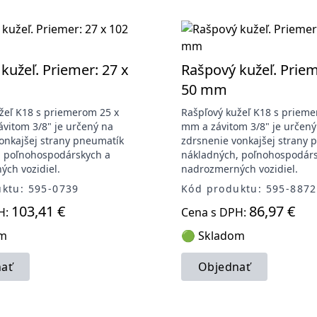
kužeľ. Priemer: 27 x
Rašpový kužeľ. Priem
50 mm
žeľ K18 s priemerom 25 x
Rašpľový kužeľ K18 s prieme
vitom 3/8" je určený na
mm a závitom 3/8" je určený
onkajšej strany pneumatík
zdrsnenie vonkajšej strany 
, poľnohospodárskych a
nákladných, poľnohospodárs
ch vozidiel.
nadrozmerných vozidiel.
ktu: 595-0739
Kód produktu: 595-8872
103,41 €
86,97 €
H:
Cena s DPH:
om
🟢 Skladom
ať
Objednať