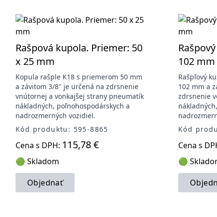
Rašpová kupola. Priemer: 50
Rašpový 
x 25 mm
102 mm
Kopula rašple K18 s priemerom 50 mm
Rašpľový ku
a závitom 3/8" je určená na zdrsnenie
102 mm a zá
vnútornej a vonkajšej strany pneumatík
zdrsnenie v
nákladných, poľnohospodárskych a
nákladných
nadrozmerných vozidiel.
nadrozmerný
Kód produktu: 595-8865
Kód produ
115,78 €
Cena s DPH:
Cena s DP
🟢 Skladom
🟢 Sklad
Objednať
Objedn