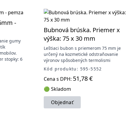
x6mm -
Bubnová brúska. Priemer x
výška: 75 x 30 mm
vanie gumy
tík
Leštiaci bubon s priemerom 75 mm je
mobilov.
určený na kozmetické odstraňovanie
r stopky: 6
výronov spôsobených termolismi
Kód produktu: 595-5552
51,78 €
Cena s DPH:
🟢 Skladom
Objednať