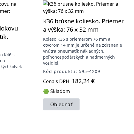
K36 brúsne koliesko. Priemer
rdokovu
a výška: 76 x 32 mm
ík.
Koleso K36 s priemerom 76 mm a
otvorom 14 mm je určené na zdrsnenie
vnútra pneumatík nákladných,
ko K46 s
poľnohospodárskych a nadmerných
 na
vozidiel.
akýchkoľvek
Kód produktu: 595-4209
182,24 €
Cena s DPH:
🟢 Skladom
Objednať