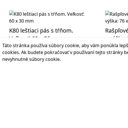
K80 leštiaci pás s tŕňom.
Rašpľové
Veľkosť: 60 x 30 mm
a výška:
Táto stránka používa súbory cookie, aby vám ponúkla lepší
Lamelové koleso určené na
Rašpľové ko
cookies
. Ak budete pokračovať v používaní tejto stránky 
odstraňovanie výronov pri kozmetickej
mm a otvor
nevyhnutné súbory cookie.
úprave vulkanizovaných miest v
zdrsnenie v
termolisoch.
nákladných
nadrozmerný
Kód produktu: 594-0830
Kód produ
15,13 €
Cena s DPH:
Cena s DP
🟢 Skladom
🟢 Sklad
Objednať
Objedn