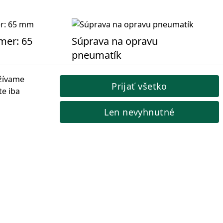
emer: 65
Súprava na opravu
pneumatík
merom 65 mm
Súprava pozostáva z kužeľa, prsteňa,
žívame
 zdrsnenie
ceruzky a guľôčkovej rašple.
Prijať všetko
te iba
spodárskych
Kód produktu: 595-4711
99,43 €
Cena s DPH:
Len nevyhnutné
🔵 Na objednávku 14 dní
25. 8.
Objednať
ď bude
ade