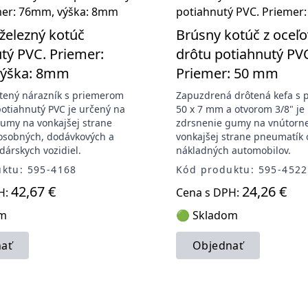
železný kotúč
Brúsny kotúč z oceľ
tý PVC. Priemer:
drôtu potiahnutý PV
ýška: 8mm
Priemer: 50 mm
tený nárazník s priemerom
Zapuzdrená drôtená kefa s
otiahnutý PVC je určený na
50 x 7 mm a otvorom 3/8" je
umy na vonkajšej strane
zdrsnenie gumy na vnútorne
osobných, dodávkových a
vonkajšej strane pneumatík
árskych vozidiel.
nákladných automobilov.
ktu: 595-4168
Kód produktu: 595-4522
42,67 €
24,26 €
H:
Cena s DPH:
om
🟢 Skladom
ať
Objednať