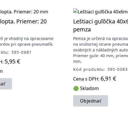
 lopta. Priemer: 20
Leštiaci guľôčka 40
pemza
 je vhodný na opracovanie
Pemza je určená na opraco
ordov pri oprave pneumatík.
na vnútornej strane pneuma
osobných a nákladných auto
ktu: 595-0681
Priemer gule: 40 mm, prieme
5,95 €
H:
mm.
Kód produktu: 595-0083
om
6,91 €
Cena s DPH:
ať
🟢 Skladom
Objednať