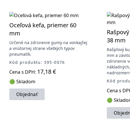
Oceľová kefa, priemer 60
Rašpový 
mm
38 mm
Určené na zdrsnenie gumy na vonkajšej
a vnútornej strane všetkých typov
Rašpľový ku
pneumatík.
mm a závito
zdrsnenie v
Kód produktu: 595-0076
nákladných
17,18 €
Cena s DPH:
nadrozmerný
Kód produ
🟢 Skladom
Cena s DP
Objednať
🟢 Sklad
Objedn