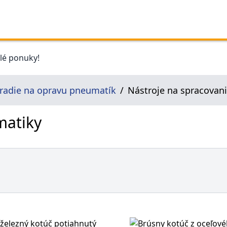
elé ponuky!
radie na opravu pneumatík
Nástroje na spracovan
matiky