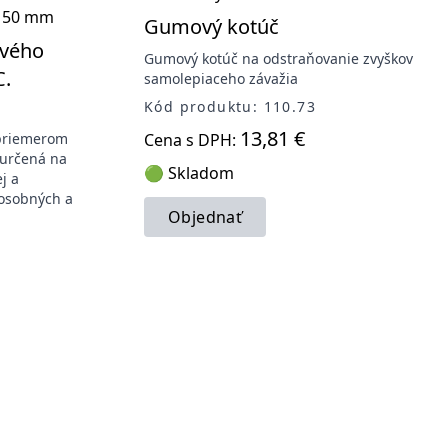
Gumový kotúč
ového
Gumový kotúč na odstraňovanie zvyškov
C.
samolepiaceho závažia
Kód produktu: 110.73
13,81 €
 priemerom
Cena s DPH:
 určená na
🟢 Skladom
j a
 osobných a
Objednať