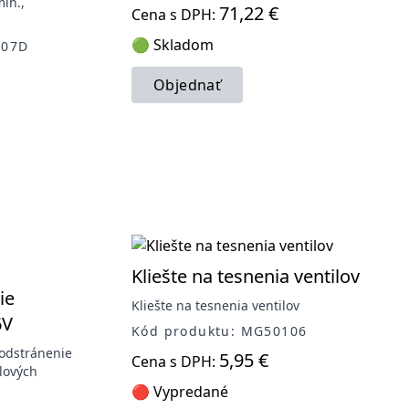
min.,
71,22 €
Cena s DPH:
🟢 Skladom
207D
Objednať
Kliešte na tesnenia ventilov
ie
Kliešte na tesnenia ventilov
6V
Kód produktu: MG50106
 odstránenie
5,95 €
Cena s DPH:
ilových
🔴 Vypredané