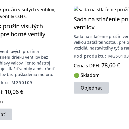
Sada na stlačenie pr
 pružín visutých
ventilov
 pre horné ventily
Sada na stlačenie pružín ven
veľkou zaťažitelnosťou, pre 
vozidlá, nastaviteľný tyč a 
entilových pružín a
Kód produktu: MG5010
esnení drieku ventilov bez
lavy valcov. Tento nástroj
78,60 €
Cena s DPH:
e stlačiť ventily a odstrániť
ilov bez poškodenia motora.
🟢 Skladom
uktu: MG50109
Objednať
10,06 €
H:
om
ať