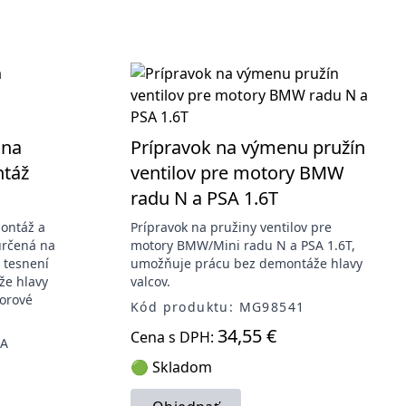
 na
Prípravok na výmenu pružín
ntáž
ventilov pre motory BMW
radu N a PSA 1.6T
ontáž a
Prípravok na pružiny ventilov pre
určená na
motory BMW/Mini radu N a PSA 1.6T,
 tesnení
umožňuje prácu bez demontáže hlavy
že hlavy
valcov.
torové
Kód produktu: MG98541
34,55 €
Cena s DPH:
6A
🟢 Skladom