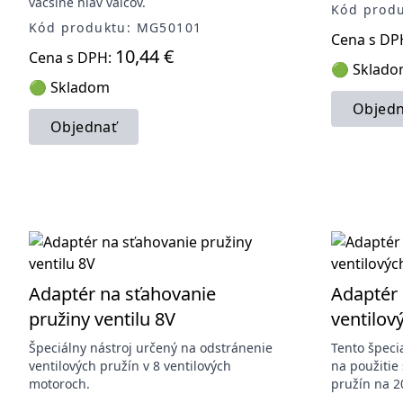
väčšine hláv valcov.
Kód prod
Kód produktu: MG50101
Cena s DP
10,44 €
Cena s DPH:
🟢 Sklad
🟢 Skladom
Objedn
Objednať
Adaptér na sťahovanie
Adaptér 
pružiny ventilu 8V
ventilov
Špeciálny nástroj určený na odstránenie
Tento špeci
ventilových pružín v 8 ventilových
na použitie
motoroch.
pružín na 2