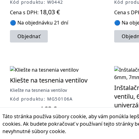
Kód produktu: W0442
Kód prod
18,03 €
Cena s DPH:
Cena s DP
🔵 Na objednávku 21 dní
🔵 Na obj
Objednať
Objedn
Kliešte na tesnenia ventilov
Inštalač
Kliešte na tesnenia ventilov
ventilu
Kód produktu: MG50106A
univerzá
4,23 €
Cena s DPH:
Inštalačná 
Táto stránka používa súbory cookie, aby vám ponúkla lepší
🔴 Vypredané
7mm, 8mm, 
cookies
. Ak budete pokračovať v používaní tejto stránky 
Kód prod
nevyhnutné súbory cookie.