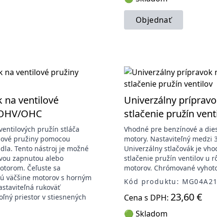
Objednať
 na ventilové
Univerzálny prípravo
 OHV/OHC
stlačenie pružín vent
entilových pružín stláča
Vhodné pre benzínové a die
lové pružiny pomocou
motory. Nastaviteľný medzi
adla. Tento nástroj je možné
Univerzálny stlačovák je vh
avou zapnutou alebo
stlačenie pružín ventilov u 
otorom. Čeľuste sa
motorov. Chrómované vyhoto
ú väčšine motorov s horným
Kód produktu: MG04A2
astaviteľná rukoväť
23,60 €
ľný priestor v stiesnených
Cena s DPH:
.
🟢 Skladom