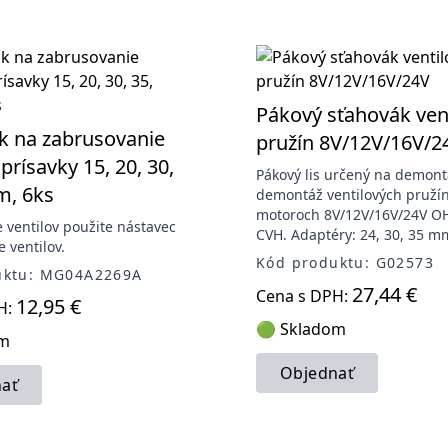
Pákový sťahovák ven
k na zabrusovanie
pružín 8V/12V/16V/2
 prísavky 15, 20, 30,
Pákový lis určený na demont
m, 6ks
demontáž ventilových pružín
motoroch 8V/12V/16V/24V O
 ventilov použite nástavec
CVH. Adaptéry: 24, 30, 35 m
 ventilov.
Kód produktu: G02573
uktu: MG04A2269A
27,44 €
Cena s DPH:
12,95 €
H:
🟢 Skladom
om
Objednať
ať