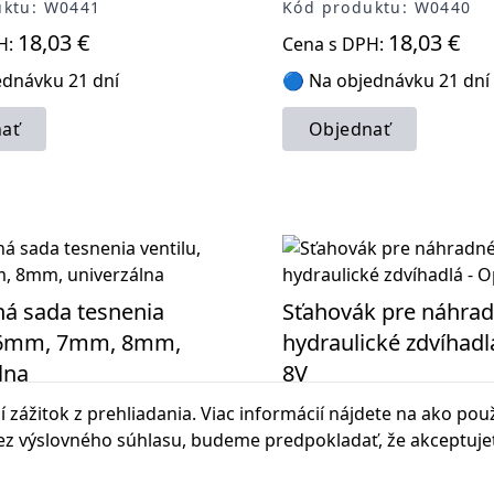
uktu: W0441
Kód produktu: W0440
18,03 €
18,03 €
H:
Cena s DPH:
ednávku 21 dní
🔵 Na objednávku 21 dní
ať
Objednať
ná sada tesnenia
Sťahovák pre náhra
, 6mm, 7mm, 8mm,
hydraulické zdvíhadl
lna
8V
sada tesnenia ventilu, 6mm,
Sťahovák na výmenu hydraul
 zážitok z prehliadania. Viac informácií nájdete na
ako pou
univerzálna
zdvíhadiel na motoroch Ope
bez výslovného súhlasu, budeme predpokladať, že akceptuje
demontáže vačkového hriade
uktu: W0059
Kód produktu: W0307