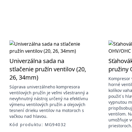
Univerzálna sada na
Sťahovák
stlačenie pružín ventilov (20,
pružiny
26, 34mm)
Kompresor v
horné venti
Súprava univerzálneho kompresora
kolíkov vah
ventilových pružín je veľmi všestranný a
použiť s hl
nevyhnutný nástroj určený na efektívnu
vypnutou m
výmenu ventilových pružín a olejových
prispôsobuj
tesnení drieku ventilov na motoroch s
ventilom. N
vačkou nad hlavou.
umožňuje vo
Kód produktu: MG94032
priestoroch