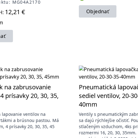
uktu: MG04A2170
12,21 €
Objednať
H:
om
ať
k na zabrusovanie
Pneumatická lapova
 4 prísavky 20, 30, 35,
sediel ventilov, 20-30
40mm
 lapovanie ventilov na
Ventily s pneumatickým za
vrtákmi a brúsnou pastou. Má
sa dajú rýchlejšie očistiť. Pou
, 4 prísavky 20, 30, 35, 45
stlačeným vzduchom, 4ks prí
rozmermi 16, 20, 30, 35mm. 