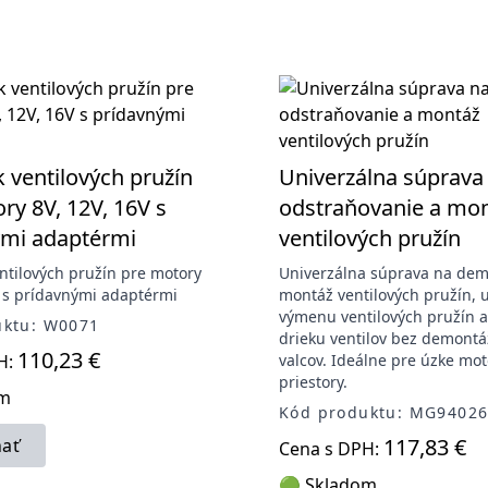
 ventilových pružín
Univerzálna súprava
ry 8V, 12V, 16V s
odstraňovanie a mo
ými adaptérmi
ventilových pružín
ntilových pružín pre motory
Univerzálna súprava na dem
V s prídavnými adaptérmi
montáž ventilových pružín, 
výmenu ventilových pružín a
uktu: W0071
drieku ventilov bez demontá
110,23 €
H:
valcov. Ideálne pre úzke mo
priestory.
om
Kód produktu: MG9402
117,83 €
ať
Cena s DPH:
🟢 Skladom