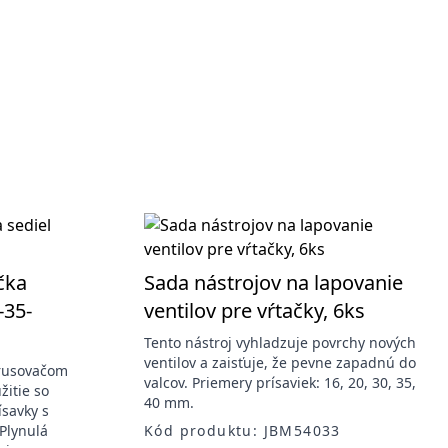
čka
Sada nástrojov na lapovanie
-35-
ventilov pre vŕtačky, 6ks
Tento nástroj vyhladzuje povrchy nových
ventilov a zaisťuje, že pevne zapadnú do
brusovačom
valcov. Priemery prísaviek: 16, 20, 30, 35,
žitie so
40 mm.
savky s
Plynulá
Kód produktu: JBM54033