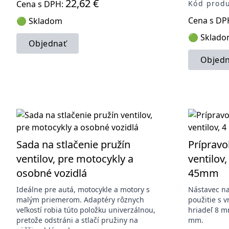
22,62 €
Cena s DPH:
Kód prod
Cena s DP
🟢 Skladom
🟢 Sklad
Objednať
Objedn
Sada na stlačenie pružín
Prípravo
ventilov, pre motocykly a
ventilov,
osobné vozidlá
45mm
Ideálne pre autá, motocykle a motory s
Nástavec na
malým priemerom. Adaptéry rôznych
použitie s 
veľkostí robia túto položku univerzálnou,
hriadeľ 8 mm
pretože odstráni a stlačí pružiny na
mm.