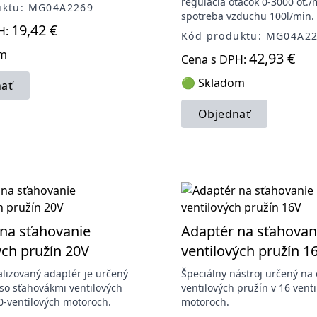
regulácia otáčok 0-3000 ot./
uktu: MG04A2269
spotreba vzduchu 100l/min.
19,42 €
H:
Kód produktu: MG04A2
om
42,93 €
Cena s DPH:
🟢 Skladom
ať
Objednať
na sťahovanie
Adaptér na sťahovan
ých pružín 20V
ventilových pružín 1
alizovaný adaptér je určený
Špeciálny nástroj určený na
 so sťahovákmi ventilových
ventilových pružín v 16 vent
0-ventilových motoroch.
motoroch.