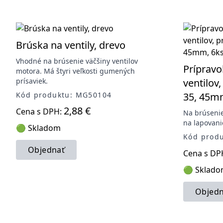
Brúska na ventily, drevo
Vhodné na brúsenie väčšiny ventilov
Prípravo
motora. Má štyri veľkosti gumených
prísaviek.
ventilov,
Kód produktu: MG50104
35, 45m
2,88 €
Cena s DPH:
Na brúsenie
na lapovanie
🟢 Skladom
Kód prod
Objednať
Cena s DP
🟢 Sklad
Objedn