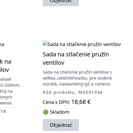
Objednať
Sada na stlačenie pružín
k na
ventilov
ilov
Sada na stlačenie pružín ventilov s
veľkou zaťažitelnosťou, pre osobné
selové
vozidlá, nastaviteľný tyč a rameno
 35-200mm.
odný na
Kód produktu: MG50103A
rôznych
18,68 €
Cena s DPH:
venie.
178
🟢 Skladom
Objednať