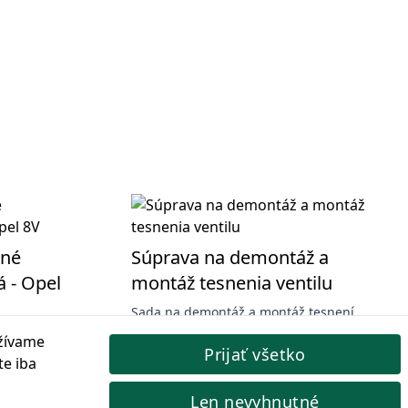
dné
Súprava na demontáž a
á - Opel
montáž tesnenia ventilu
Sada na demontáž a montáž tesnení
ventilov vo viacventilových motoroch. 5,
ických
žívame
5,5, 6, 6,5, 7, 8, 10 mm adaptérov a 2
Prijať všetko
l 8V bez
te iba
hroty na vkladanie dlhých tmelov.
ľa.
Kód produktu: G02611
Len nevyhnutné