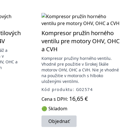
tilových
Kompresor pružín horného
4V
ventilu pre motory OHV, OHC
a CVH
áž a
 v
Kompresor pružiny horného ventilu.
HV, OHC a
Vhodné pre použitie v širokej škále
m
motorov OHV, OHC a CVH. Nie je vhodné
na použitie v motoroch s hlboko
uloženými ventilmi.
Kód produktu: G02574
16,65 €
Cena s DPH:
🟢 Skladom
Objednať