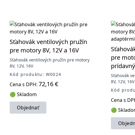
Sťahovák ventilových pružín
Sťahovák
pre motory 8V, 12V a 16V
pre moto
Sťahovák ventilových pružín pre motory
prídavn
8V, 12V, 16V
Kód produktu: W0024
Sťahovák ve
8V, 12V, 16
72,16 €
Cena s DPH:
Kód prod
🟢 Skladom
Cena s DP
Objednať
🟢 Sklad
Objedn