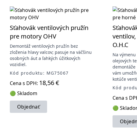
Sťahovák ventilových pružín
Sťahovák
pre motory OHV
ventilov,
O.H.C
Demontáž ventilových pružín bez
zloženia hlavy valcov; pasuje na väčšinu
Na výmenu v
osobných áut a ľahkých úžitkových
olejových t
vozidiel.
demontáže h
Kód produktu: MG75067
vám umožňuj
kotúče vent
18,56 €
Cena s DPH:
Kód prod
🟢 Skladom
Cena s DP
Objednať
🟢 Sklad
Objedn