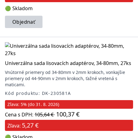
🟢 Skladom
Objednať
Univerzálna sada lisovacích adaptérov, 34-80mm, 27ks
Vnútorné priemery od 34-80mm v 2mm krokoch, vonkajšie
priemery od 44-90mm v 2mm krokoch, ťažné vretená s
maticami.
Kód produktu: DK-230581A
Zľava: 5% (do 31. 8. 2026)
100,37 €
Cena s DPH:
105,64 €
5,27 €
Zľava:
🟢 Skladom