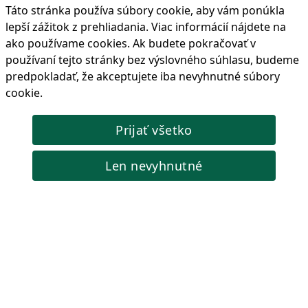
Táto stránka používa súbory cookie, aby vám ponúkla
lepší zážitok z prehliadania. Viac informácií nájdete na
Objednať
ako používame cookies
. Ak budete pokračovať v
používaní tejto stránky bez výslovného súhlasu, budeme
predpokladať, že akceptujete iba nevyhnutné súbory
cookie.
Lis na puzdrá pre Ford Focus, Mazda, Volvo
Lis na vytiahnutie a montáž puzdier zadnej nápravy Ford
Prijať všetko
Focus, Mazda 3 a 5, Volvo V50. OEM: 1061670, 98AG-5K896-
AB.
Len nevyhnutné
Kód produktu: W0230
204,46 €
Cena s DPH:
🟢 Skladom
Objednať