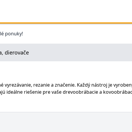
elé ponuky!
a, dierovače
né vyrezávanie, rezanie a značenie. Každý nástroj je vyrobe
kajú ideálne riešenie pre vaše drevoobrábacie a kovoobrába