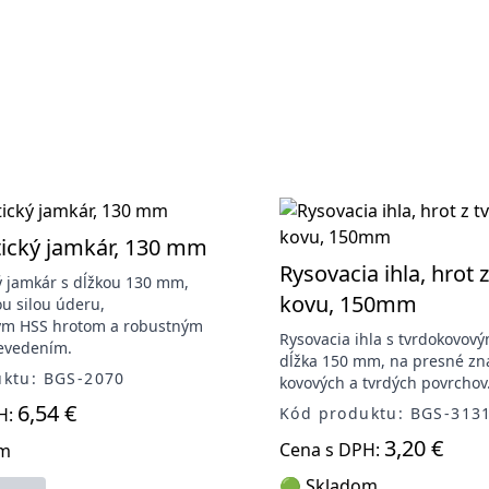
ický jamkár, 130 mm
Rysovacia ihla, hrot 
 jamkár s dĺžkou 130 mm,
kovu, 150mm
ou silou úderu,
ým HSS hrotom a robustným
Rysovacia ihla s tvrdokovov
evedením.
dĺžka 150 mm, na presné zn
ktu: BGS-2070
kovových a tvrdých povrchov
6,54 €
H:
Kód produktu: BGS-313
3,20 €
Cena s DPH:
om
🟢 Skladom