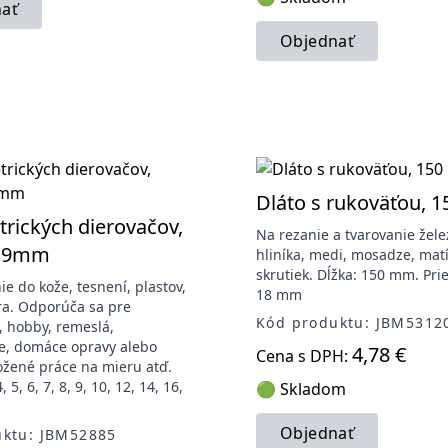
ať
Objednať
Dláto s rukoväťou, 
rických dierovačov,
Na rezanie a tvarovanie žele
-19mm
hliníka, medi, mosadze, matí
skrutiek. Dĺžka: 150 mm. Pri
e do kože, tesnení, plastov,
18 mm
era. Odporúča sa pre
Kód produktu: JBM5312
o, hobby, remeslá,
e, domáce opravy alebo
4,78 €
Cena s DPH:
ožené práce na mieru atď.
4, 5, 6, 7, 8, 9, 10, 12, 14, 16,
🟢 Skladom
Objednať
uktu: JBM52885