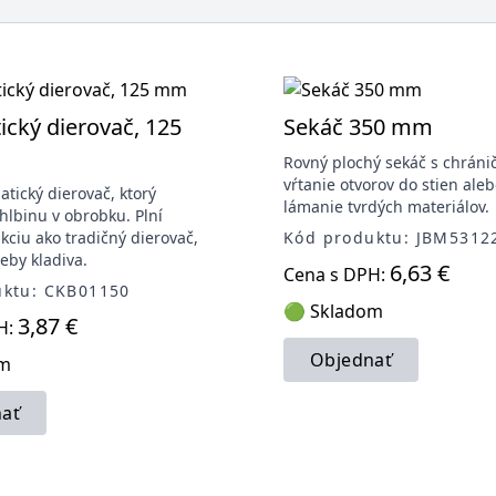
cký dierovač, 125
Sekáč 350 mm
Rovný plochý sekáč s chráni
vŕtanie otvorov do stien ale
atický dierovač, ktorý
lámanie tvrdých materiálov.
ehlbinu v obrobku. Plní
kciu ako tradičný dierovač,
Kód produktu: JBM5312
eby kladiva.
6,63 €
Cena s DPH:
uktu: CKB01150
🟢 Skladom
3,87 €
H:
Objednať
om
ať