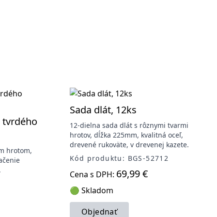
Sada dlát, 12ks
z tvrdého
12-dielna sada dlát s rôznymi tvarmi
hrotov, dĺžka 225mm, kvalitná oceľ,
drevené rukoväte, v drevenej kazete.
ým hrotom,
Kód produktu: BGS-52712
ačenie
.
69,99 €
Cena s DPH:
1
🟢 Skladom
Objednať