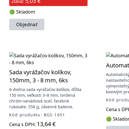
5,03 €
Zľava:
🟢 Skladom
Objednať
Automat
Sada vyrážačov kolíkov,
Automatický
150mm, 3 - 8 mm, 6ks
nastaviteľn
vymeniteľn
6-dielna sada vyrážačov kolíkov, dĺžka
kovovým pr
150 mm, veľkosti 3–8 mm, tvrdená
Kód produ
chróm-vanádiová oceľ, farebné
rukoväte, 558 g, závesné balenie.
Cena s DP
Kód produktu: BGS-1651
🟢 Sklad
13,64 €
Cena s DPH: