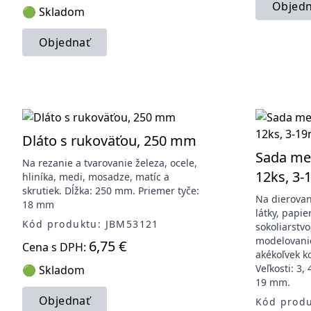
Objedn
🟢 Skladom
Objednať
Dláto s rukoväťou, 250 mm
Sada met
Na rezanie a tvarovanie železa, ocele,
12ks, 3
hliníka, medi, mosadze, matíc a
skrutiek. Dĺžka: 250 mm. Priemer tyče:
Na dierovani
18 mm
látky, papi
Kód produktu: JBM53121
sokoliarstv
modelovani
6,75 €
Cena s DPH:
akékoľvek k
Veľkosti: 3, 
🟢 Skladom
19 mm.
Objednať
Kód prod