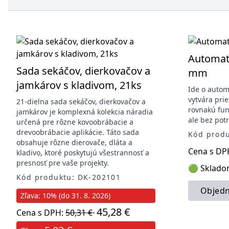
Automati
Sada sekáčov, dierkovačov a
mm
jamkárov s kladivom, 21ks
Ide o autom
vytvára pri
21-dielna sada sekáčov, dierkovačov a
rovnakú fun
jamkárov je komplexná kolekcia náradia
ale bez potr
určená pre rôzne kovoobrábacie a
drevoobrábacie aplikácie. Táto sada
Kód prod
obsahuje rôzne dierovače, dláta a
Cena s DP
kladivo, ktoré poskytujú všestrannosť a
presnosť pre vaše projekty.
🟢 Sklad
Kód produktu: DK-202101
Objedn
Zľava: 10% (do 31. 8. 2026)
45,28 €
Cena s DPH:
50,31 €