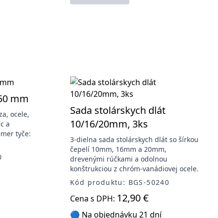
150 mm
Sada stolárskych dlát
za, ocele,
10/16/20mm, 3ks
c a
emer tyče:
3-dielna sada stolárskych dlát so šírkou
čepelí 10mm, 16mm a 20mm,
0
drevenými rúčkami a odolnou
konštrukciou z chróm-vanádiovej ocele.
Kód produktu: BGS-50240
12,90 €
Cena s DPH:
🔵 Na objednávku 21 dní