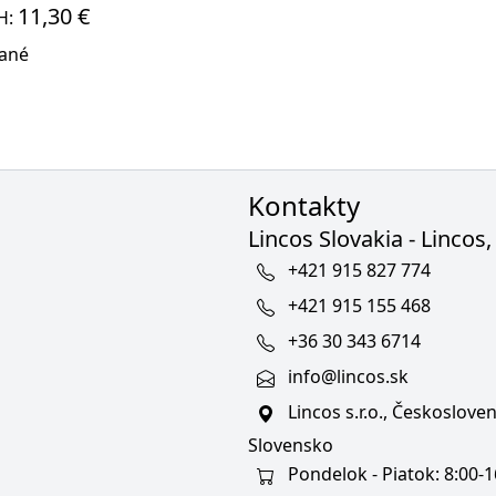
11,30 €
H:
ané
Kontakty
Lincos Slovakia - Lincos, 
+421 915 827 774
+421 915 155 468
+36 30 343 6714
info@lincos.sk
Lincos s.r.o., Českoslov
Slovensko
Pondelok - Piatok: 8:00-1