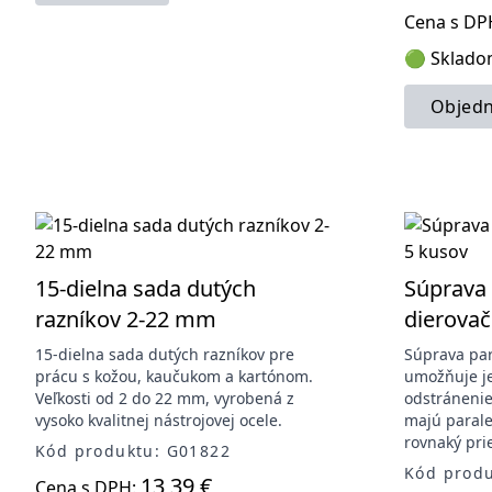
Cena s DP
🟢 Sklad
Objedn
15-dielna sada dutých
Súprava 
razníkov 2-22 mm
dierovač
15-dielna sada dutých razníkov pre
Súprava par
prácu s kožou, kaučukom a kartónom.
umožňuje j
Veľkosti od 2 do 22 mm, vyrobená z
odstránenie 
vysoko kvalitnej nástrojovej ocele.
majú paralel
rovnaký pri
Kód produktu: G01822
Kód prod
13,39 €
Cena s DPH: