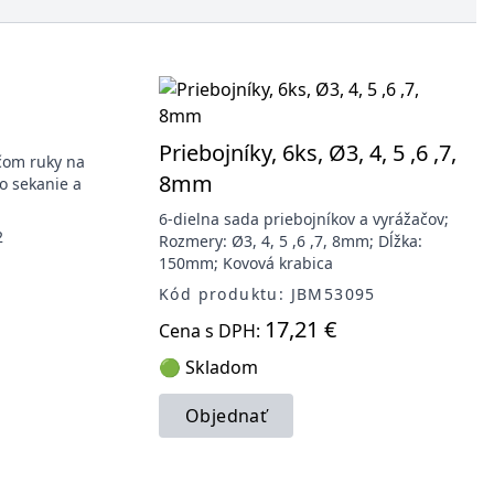
Priebojníky, 6ks, Ø3, 4, 5 ,6 ,7,
čom ruky na
8mm
bo sekanie a
6-dielna sada priebojníkov a vyrážačov;
2
Rozmery: Ø3, 4, 5 ,6 ,7, 8mm; Dĺžka:
150mm; Kovová krabica
Kód produktu: JBM53095
17,21 €
Cena s DPH:
🟢 Skladom
Objednať