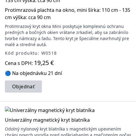
Protimrazová plachta na okno, mini šírka: 110 cm - 135
cm výška: cca 90 cm
Protimrazový kryt okna Mini poskytuje komplexnú ochranu
predných a bočných okien vrátane zrkadiel, aby sa zabránilo
tvorbe námrazy a ľadu. Tento kryt je špeciálne navrhnutý pre
malé a stredné autá.
Kód produktu: W0518
19,25 €
Cena s DPH:
🔵 Na objednávku 21 dní
Objednať
Univerzálny magnetický kryt blatníka
Odolný nylonový kryt blatníka s magnetickým upevnením
chráni povrch vozidla pred poškriabaním a znečistením počas