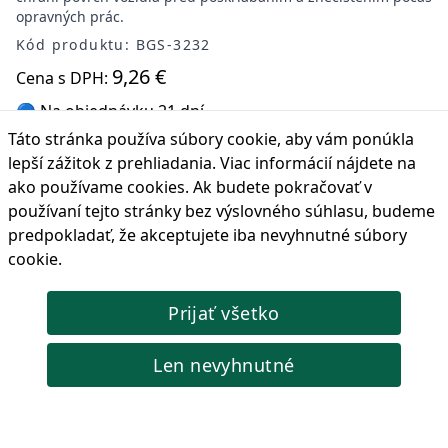
opravných prác.
Kód produktu: BGS-3232
9,26 €
Cena s DPH:
🔵 Na objednávku 21 dní
Táto stránka používa súbory cookie, aby vám ponúkla
Objednať
lepší zážitok z prehliadania. Viac informácií nájdete na
ako používame cookies
. Ak budete pokračovať v
Zobraziť viac produktov
používaní tejto stránky bez výslovného súhlasu, budeme
predpokladať, že akceptujete iba nevyhnutné súbory
cookie.
Informácia
Zľavnené produkty
Prijať všetko
Nové produkty
Len nevyhnutné
O nás
Alternatívne riešenie spotrebiteľských sporov
Blog