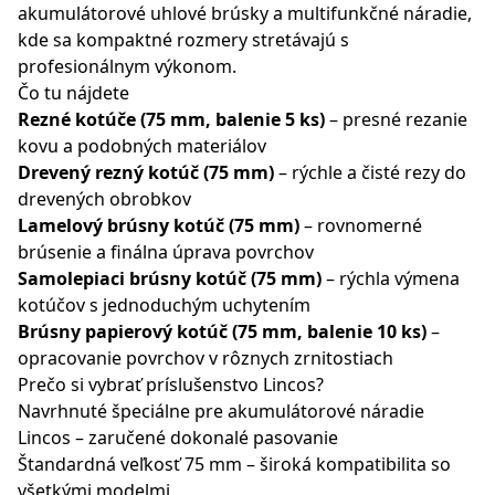
akumulátorové uhlové brúsky a multifunkčné náradie,
kde sa kompaktné rozmery stretávajú s
profesionálnym výkonom.
Čo tu nájdete
Rezné kotúče (75 mm, balenie 5 ks)
– presné rezanie
kovu a podobných materiálov
Drevený rezný kotúč (75 mm)
– rýchle a čisté rezy do
drevených obrobkov
Lamelový brúsny kotúč (75 mm)
– rovnomerné
brúsenie a finálna úprava povrchov
Samolepiaci brúsny kotúč (75 mm)
– rýchla výmena
kotúčov s jednoduchým uchytením
Brúsny papierový kotúč (75 mm, balenie 10 ks)
–
opracovanie povrchov v rôznych zrnitostiach
Prečo si vybrať príslušenstvo Lincos?
Navrhnuté špeciálne pre akumulátorové náradie
Lincos – zaručené dokonalé pasovanie
Štandardná veľkosť 75 mm – široká kompatibilita so
všetkými modelmi