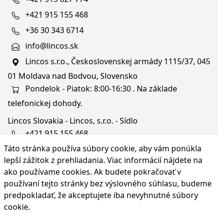
+421 915 155 468
+36 30 343 6714
info@lincos.sk
Lincos s.r.o., Československej armády 1115/37, 045
01 Moldava nad Bodvou, Slovensko
Pondelok - Piatok: 8:00-16:30 . Na základe
telefonickej dohody.
Lincos Slovakia - Lincos, s.r.o. - Sídlo
+421 915 155 468
Táto stránka používa súbory cookie, aby vám ponúkla
+36/30 343 6714
lepší zážitok z prehliadania. Viac informácií nájdete na
bratislava@lincos.sk
ako používame cookies
. Ak budete pokračovať v
Lincos s.r.o., Rustaveliho 4, 831 06 Bratislava - m. č.
používaní tejto stránky bez výslovného súhlasu, budeme
Rača, Slovensko
predpokladať, že akceptujete iba nevyhnutné súbory
cookie.
Iba sídlo firmy