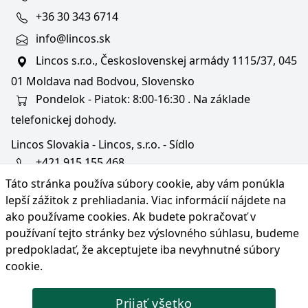
+36 30 343 6714
info@lincos.sk
Lincos s.r.o., Československej armády 1115/37, 045
01 Moldava nad Bodvou, Slovensko
Pondelok - Piatok: 8:00-16:30 . Na základe
telefonickej dohody.
Lincos Slovakia - Lincos, s.r.o. - Sídlo
+421 915 155 468
Táto stránka používa súbory cookie, aby vám ponúkla
+36/30 343 6714
lepší zážitok z prehliadania. Viac informácií nájdete na
bratislava@lincos.sk
ako používame cookies
. Ak budete pokračovať v
Lincos s.r.o., Rustaveliho 4, 831 06 Bratislava - m. č.
používaní tejto stránky bez výslovného súhlasu, budeme
Rača, Slovensko
predpokladať, že akceptujete iba nevyhnutné súbory
cookie.
Iba sídlo firmy
Prijať všetko