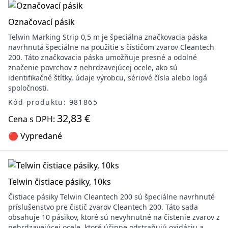
Označovací pásik
Telwin Marking Strip 0,5 m je špeciálna značkovacia páska
navrhnutá špeciálne na použitie s čističom zvarov Cleantech
200. Táto značkovacia páska umožňuje presné a odolné
značenie povrchov z nehrdzavejúcej ocele, ako sú
identifikačné štítky, údaje výrobcu, sériové čísla alebo logá
spoločnosti.
Kód produktu: 981865
32,83 €
Cena s DPH:
🔴 Vypredané
Telwin čistiace pásiky, 10ks
Čistiace pásiky Telwin Cleantech 200 sú špeciálne navrhnuté
príslušenstvo pre čistič zvarov Cleantech 200. Táto sada
obsahuje 10 pásikov, ktoré sú nevyhnutné na čistenie zvarov z
nehrdzavejúcej ocele, ktoré účinne odstraňujú oxidáciu a