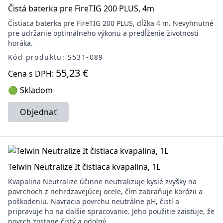
Čistá baterka pre FireTIG 200 PLUS, 4m
Čistiaca baterka pre FireTIG 200 PLUS, dĺžka 4 m. Nevyhnutné
pre udržanie optimálneho výkonu a predĺženie životnosti
horáka.
Kód produktu: S531-089
55,23 €
Cena s DPH:
🟢 Skladom
Objednať
Telwin Neutralize It čistiaca kvapalina, 1L
Kvapalina Neutralize účinne neutralizuje kyslé zvyšky na
povrchoch z nehrdzavejúcej ocele, čím zabraňuje korózii a
poškodeniu. Navracia povrchu neutrálne pH, čistí a
pripravuje ho na ďalšie spracovanie. Jeho použitie zaisťuje, že
povrch zostane čistý a odolný.