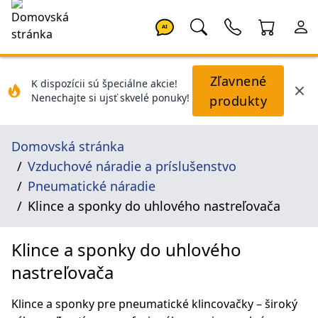
AI
Zľavnené
K dispozícii sú špeciálne akcie!
Nenechajte si ujsť skvelé ponuky!
produkty
Domovská stránka
Vzduchové náradie a príslušenstvo
Pneumatické náradie
Klince a sponky do uhlového nastreľovača
Klince a sponky do uhlového
nastreľovača
Klince a sponky pre pneumatické klincovačky – široký