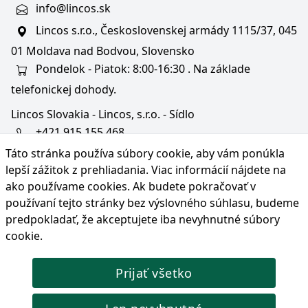
info@lincos.sk
Lincos s.r.o., Československej armády 1115/37, 045
01 Moldava nad Bodvou, Slovensko
Pondelok - Piatok: 8:00-16:30 . Na základe
telefonickej dohody.
Lincos Slovakia - Lincos, s.r.o. - Sídlo
+421 915 155 468
Táto stránka používa súbory cookie, aby vám ponúkla
+36/30 343 6714
lepší zážitok z prehliadania. Viac informácií nájdete na
bratislava@lincos.sk
ako používame cookies
. Ak budete pokračovať v
Lincos s.r.o., Rustaveliho 4, 831 06 Bratislava - m. č.
používaní tejto stránky bez výslovného súhlasu, budeme
Rača, Slovensko
predpokladať, že akceptujete iba nevyhnutné súbory
cookie.
Iba sídlo firmy
Prijať všetko
© Copyright 2026 Lincos s.r.o., všetky práva vyhradené.