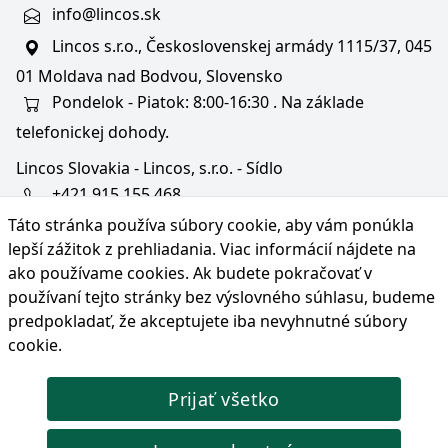
info@lincos.sk
Lincos s.r.o., Československej armády 1115/37, 045
01 Moldava nad Bodvou, Slovensko
Pondelok - Piatok: 8:00-16:30 . Na základe
telefonickej dohody.
Lincos Slovakia - Lincos, s.r.o. - Sídlo
+421 915 155 468
Táto stránka používa súbory cookie, aby vám ponúkla
+36/30 343 6714
lepší zážitok z prehliadania. Viac informácií nájdete na
bratislava@lincos.sk
ako používame cookies
. Ak budete pokračovať v
Lincos s.r.o., Rustaveliho 4, 831 06 Bratislava - m. č.
používaní tejto stránky bez výslovného súhlasu, budeme
Rača, Slovensko
predpokladať, že akceptujete iba nevyhnutné súbory
cookie.
Iba sídlo firmy
Prijať všetko