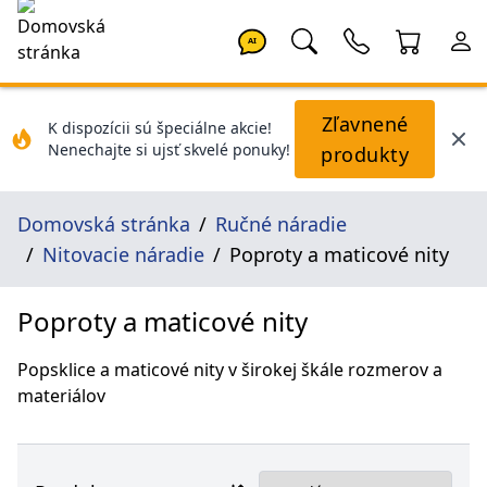
AI
Zľavnené
K dispozícii sú špeciálne akcie!
Nenechajte si ujsť skvelé ponuky!
produkty
Domovská stránka
Ručné náradie
Nitovacie náradie
Poproty a maticové nity
Poproty a maticové nity
Popsklice a maticové nity v širokej škále rozmerov a
materiálov