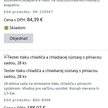
kužeľového adaptéra a hadíc na odvzdušňovanie/chladiacu
kvapalinu
Kód produktu: DK-230547
84,39 €
Cena s DPH:
🟢 Skladom
Objednať
Tester tlaku chladiča a chladiacej sústavy s plniacou
sadou, 28 ks
28-dielna sada na testovanie tlaku chladiča s plniacim
systémom. Vhodná pre väčšinu vozidiel. Rozsah merania 0–
2,5 bar.
Kód produktu: BGS-8098
188,07 €