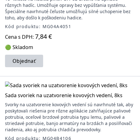
rôznych hadíc. Umožňuje opravy bez vypúšťania systému.
Špeciálne navrhnuté čeľuste umožňujú silné uchopenie bez
toho, aby došlo k poškodeniu hadice.
Kód produktu: MG04A4051
7,84 €
Cena s DPH:
🟢 Skladom
Objednať
Sada svoriek na uzatvorenie kovových vedení, 8ks
Svorky na uzatvorenie kovových vedení sú navrhnuté tak, aby
poskytovali riešenia pre rôzne aplikácie zahŕňajúce palivové
potrubia, oceľové brzdové potrubia typu lemu, palivové a
striedavé potrubie, banjo armatúry na brzdách a posilňovači
riadenia, ako aj potrubia chladiča prevodovky.
Kód produktu: MG04B4106