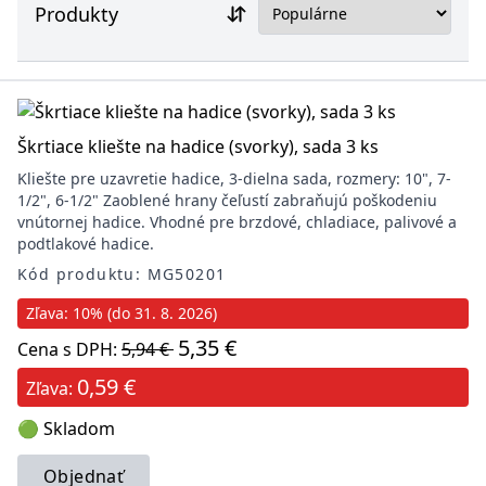
Produkty
Škrtiace kliešte na hadice (svorky), sada 3 ks
Kliešte pre uzavretie hadice, 3-dielna sada, rozmery: 10", 7-
1/2", 6-1/2" Zaoblené hrany čeľustí zabraňujú poškodeniu
vnútornej hadice. Vhodné pre brzdové, chladiace, palivové a
podtlakové hadice.
Kód produktu: MG50201
Zľava: 10% (do 31. 8. 2026)
5,35 €
Cena s DPH:
5,94 €
0,59 €
Zľava:
🟢 Skladom
Objednať