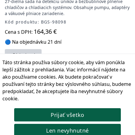
27-dielna sada na detekciu únikov a bezbublinové plnenie
chladičov a chladiacich systémov. Obsahuje pumpu, adaptéry
a vákuové plniace zariadenie.
Kód produktu: BGS-98098
164,36 €
Cena s DPH:
🔵 Na objednávku 21 dní
Objednať
Táto stránka používa súbory cookie, aby vám ponúkla
lepší zážitok z prehliadania. Viac informácií nájdete na
ako používame cookies
. Ak budete pokračovať v
používaní tejto stránky bez výslovného súhlasu, budeme
predpokladať, že akceptujete iba nevyhnutné súbory
Univerzálna súprava na testovanie tlaku chladiaceho
cookie.
systému, 5ks
Tento nástroj bol navrhnutý na kontrolu netesností v
Prijať všetko
chladiacom systéme automobilu. Štyri univerzálne kužeľové
adaptéry sú vhodné pre širokú škálu vozidiel a veľkostí
uzáverov. (17-24 mm, 28-31,5 mm, 37-39,5 mm, 47-48,5 mm)
Len nevyhnutné