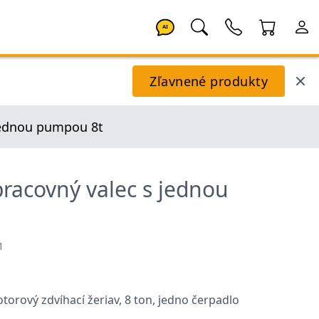
AI
Zľavnené produkty
 jednou pumpou 8t
pracovný valec s jednou
1
torový zdvíhací žeriav, 8 ton, jedno čerpadlo