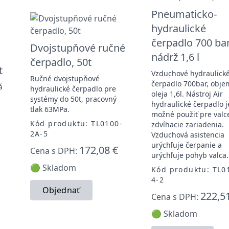
Pneumaticko-
hydraulické
čerpadlo 700 bar
Dvojstupňové ručné
nádrž 1,6 l
čerpadlo, 50t
t
Vzduchové hydraulick
Ručné dvojstupňové
čerpadlo 700bar, obje
á
hydraulické čerpadlo pre
oleja 1,6l. Nástroj Air
systémy do 50t, pracovný
hydraulické čerpadlo j
tlak 63MPa.
možné použiť pre valce,
Kód produktu: TL0100-
zdvíhacie zariadenia.
2A-5
Vzduchová asistencia
-
urýchľuje čerpanie a
172,08 €
Cena s DPH:
urýchľuje pohyb valca.
🟢 Skladom
Kód produktu: TL0
4-2
Objednať
222,5
Cena s DPH:
🟢 Skladom