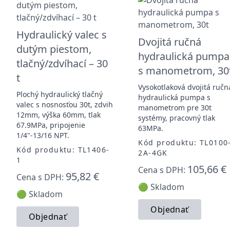
Hydraulický valec s
Dvojitá ručná
dutým piestom,
hydraulická pumpa
tlačný/zdvíhací – 30
s manometrom, 30
t
Vysokotlaková dvojitá ručn
Plochý hydraulický tlačný
hydraulická pumpa s
valec s nosnosťou 30t, zdvih
manometrom pre 30t
12mm, výška 60mm, tlak
systémy, pracovný tlak
67.9MPa, pripojenie
63MPa.
1/4"-13/16 NPT.
Kód produktu: TL0100
Kód produktu: TL1406-
2A-4GK
1
105,66 €
Cena s DPH:
95,82 €
Cena s DPH:
🟢 Skladom
🟢 Skladom
Objednať
Objednať