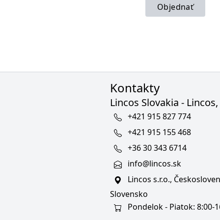
Objednať
Kontakty
Lincos Slovakia - Lincos, 
+421 915 827 774
+421 915 155 468
+36 30 343 6714
info@lincos.sk
Lincos s.r.o., Českoslov
Slovensko
Pondelok - Piatok: 8:00-1