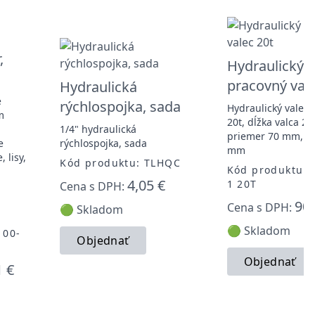
,
Hydraulický
pracovný vale
Hydraulická
é
rýchlospojka, sada
Hydraulický valec,
m
20t, dĺžka valca 2
1/4" hydraulická
priemer 70 mm, zd
e
rýchlospojka, sada
mm
 lisy,
Kód produktu: TLHQC
Kód produktu: 
4,05 €
1 20T
Cena s DPH:
90,
Cena s DPH:
🟢 Skladom
🟢 Skladom
100-
Objednať
Objednať
1 €