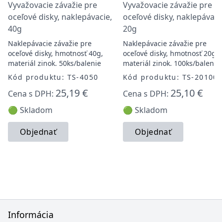
Vyvažovacie závažie pre
Vyvažovacie závažie pre
oceľové disky, naklepávacie,
oceľové disky, naklepávaci
40g
20g
Naklepávacie závažie pre
Naklepávacie závažie pre
oceľové disky, hmotnosť 40g,
oceľové disky, hmotnosť 20g,
materiál zinok. 50ks/balenie
materiál zinok. 100ks/balenie
Kód produktu: TS-4050
Kód produktu: TS-20100
25,19 €
25,10 €
Cena s DPH:
Cena s DPH:
🟢 Skladom
🟢 Skladom
Objednať
Objednať
Informácia