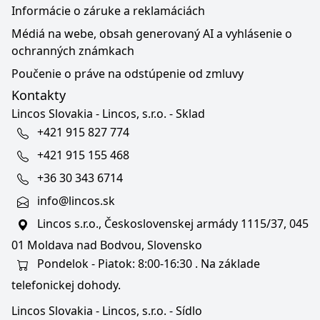
Informácie o záruke a reklamáciách
Médiá na webe, obsah generovaný AI a vyhlásenie o
ochranných známkach
Poučenie o práve na odstúpenie od zmluvy
Kontakty
Lincos Slovakia - Lincos, s.r.o. - Sklad
+421 915 827 774
+421 915 155 468
+36 30 343 6714
info@lincos.sk
Lincos s.r.o., Československej armády 1115/37, 045
01 Moldava nad Bodvou, Slovensko
Pondelok - Piatok: 8:00-16:30 . Na základe
telefonickej dohody.
Lincos Slovakia - Lincos, s.r.o. - Sídlo