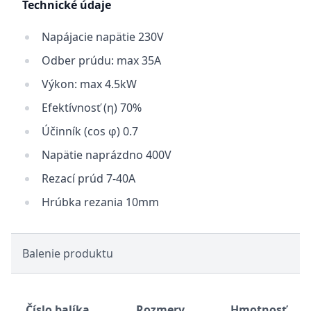
Technické údaje
Napájacie napätie 230V
Odber prúdu: max 35A
Výkon: max 4.5kW
Efektívnosť (η) 70%
Účinník (cos φ) 0.7
Napätie naprázdno 400V
Rezací prúd 7-40A
Hrúbka rezania 10mm
Balenie produktu
Číslo balíka
Rozmery
Hmotnosť