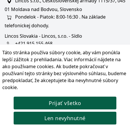
Lincos s.r.o., Československej armády 1115/37, 045
01 Moldava nad Bodvou, Slovensko
Pondelok - Piatok: 8:00-16:30 . Na základe
telefonickej dohody.
Lincos Slovakia - Lincos, s.r.o. - Sídlo
+421 915 155 468
Táto stránka používa súbory cookie, aby vám ponúkla
+36/30 343 6714
lepší zážitok z prehliadania. Viac informácií nájdete na
bratislava@lincos.sk
ako používame cookies
. Ak budete pokračovať v
Lincos s.r.o., Rustaveliho 4, 831 06 Bratislava - m. č.
používaní tejto stránky bez výslovného súhlasu, budeme
Rača, Slovensko
predpokladať, že akceptujete iba nevyhnutné súbory
cookie.
Iba sídlo firmy
Prijať všetko
© Copyright 2026 Lincos s.r.o., všetky práva vyhradené.
Len nevyhnutné