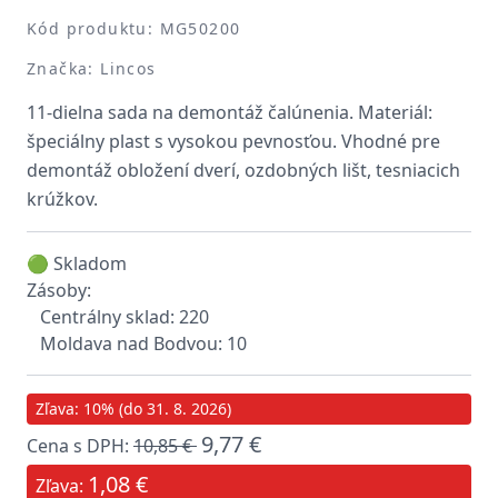
Kód produktu: MG50200
Značka: Lincos
11-dielna sada na demontáž čalúnenia. Materiál:
špeciálny plast s vysokou pevnosťou. Vhodné pre
demontáž obložení dverí, ozdobných lišt, tesniacich
krúžkov.
🟢 Skladom
Zásoby:
Centrálny sklad: 220
Moldava nad Bodvou: 10
Zľava: 10% (do 31. 8. 2026)
9,77 €
Cena s DPH:
10,85 €
1,08 €
Zľava: