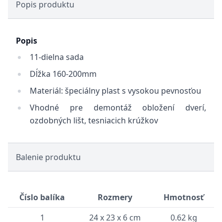
Popis produktu
Popis
11-dielna sada
Dĺžka 160-200mm
Materiál: špeciálny plast s vysokou pevnosťou
Vhodné pre demontáž obložení dverí,
ozdobných lišt, tesniacich krúžkov
Balenie produktu
Číslo balíka
Rozmery
Hmotnosť
1
24 x 23 x 6 cm
0.62 kg