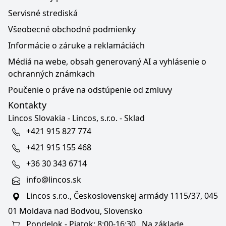
Servisné strediská
Všeobecné obchodné podmienky
Informácie o záruke a reklamáciách
Médiá na webe, obsah generovaný AI a vyhlásenie o
ochranných známkach
Poučenie o práve na odstúpenie od zmluvy
Kontakty
Lincos Slovakia - Lincos, s.r.o. - Sklad
+421 915 827 774
+421 915 155 468
+36 30 343 6714
info@lincos.sk
Lincos s.r.o., Československej armády 1115/37, 045
01 Moldava nad Bodvou, Slovensko
Pondelok - Piatok: 8:00-16:30 . Na základe