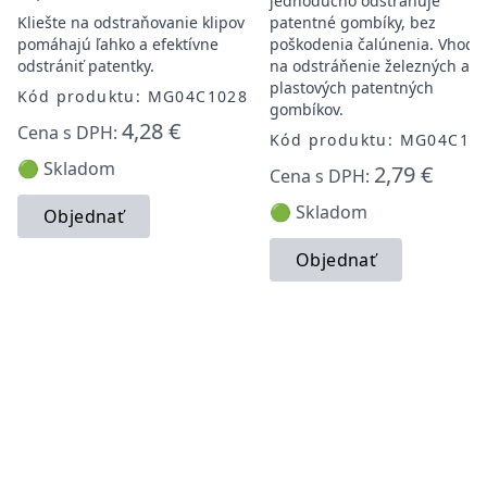
jednoducho odstraňuje
Kliešte na odstraňovanie klipov
patentné gombíky, bez
pomáhajú ľahko a efektívne
poškodenia čalúnenia. Vhodn
odstrániť patentky.
na odstráňenie železných a
plastových patentných
Kód produktu: MG04C1028
gombíkov.
4,28 €
Cena s DPH:
Kód produktu: MG04C10
🟢 Skladom
2,79 €
Cena s DPH:
🟢 Skladom
Objednať
Objednať