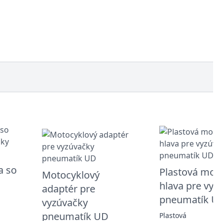
a so
Plastová mon
Motocyklový
hlava pre vyz
adaptér pre
pneumatík U
vyzúvačky
pneumatík UD
Plastová