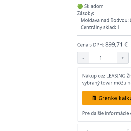
🟢 Skladom
Zásoby:
Moldava nad Bodvou: 
Centrálny sklad: 1
899,71 €
Cena s DPH:
-
+
Nákup cez LEASING Živ
vybraný tovar môžu na
Grenke kalk
Pre ďalšie informácie