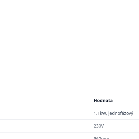
Hodnota
1.1kW, jednofázový
230V
960mm