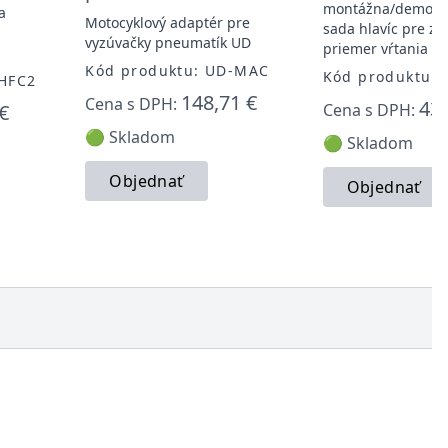
montážna/demont
a
Motocyklový adaptér pre
sada hlavíc pre zú
vyzúvačky pneumatík UD
priemer vŕtania 
Kód produktu: UD-MAC
Kód produktu:
-HFC2
148,71 €
Cena s DPH:
43,
€
Cena s DPH:
🟢 Skladom
🟢 Skladom
Objednať
Objednať