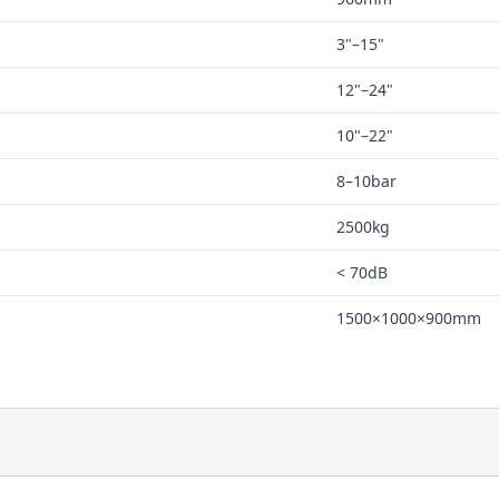
3"–15"
12"–24"
10"–22"
8–10bar
2500kg
< 70dB
1500×1000×900mm