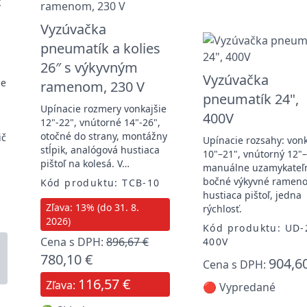
Vyzúvačka
pneumatík a kolies
26″ s výkyvným
Vyzúvačka
ie
ramenom, 230 V
pneumatík 24",
Upínacie rozmery vonkajšie
o
400V
12"-22", vnútorné 14"-26",
otočné do strany, montážny
ič
Upínacie rozsahy: vonk
stĺpik, analógová hustiaca
10"–21", vnútorný 12"–
pištoľ na kolesá. V…
manuálne uzamykateľ
bočné výkyvné rameno
Kód produktu: TCB-10
hustiaca pištoľ, jedna
Zľava: 13% (do 31. 8.
rýchlosť.
2026)
Kód produktu: UD-
Cena s DPH:
896,67 €
400V
780,10 €
904,6
Cena s DPH:
116,57 €
Zľava:
🔴 Vypredané