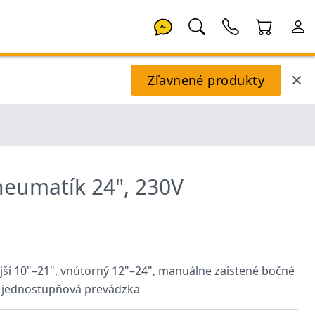
AI
Zľavnené produkty
neumatík 24", 230V
jší 10"–21", vnútorný 12"–24", manuálne zaistené bočné
, jednostupňová prevádzka