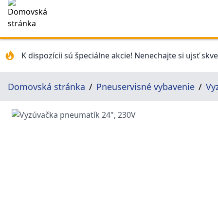
K dispozícii sú špeciálne akcie! Nenechajte si ujsť skv
Domovská stránka
Pneuservisné vybavenie
Vy