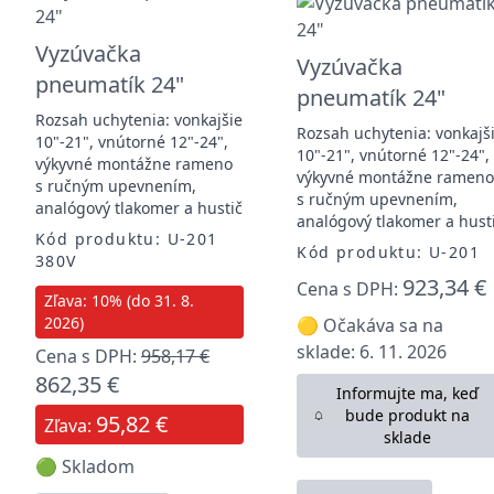
Vyzúvačka
Vyzúvačka
pneumatík 24"
pneumatík 24"
Rozsah uchytenia: vonkajšie
Rozsah uchytenia: vonkajš
10"-21", vnútorné 12"-24",
10"-21", vnútorné 12"-24",
výkyvné montážne rameno
výkyvné montážne ramen
s ručným upevnením,
s ručným upevnením,
analógový tlakomer a hustič
analógový tlakomer a hust
Kód produktu: U-201
Kód produktu: U-201
380V
923,34 €
Cena s DPH:
Zľava: 10% (do 31. 8.
2026)
🟡 Očakáva sa na
sklade: 6. 11. 2026
Cena s DPH:
958,17 €
862,35 €
Informujte ma, keď
bude produkt na
95,82 €
Zľava:
sklade
🟢 Skladom