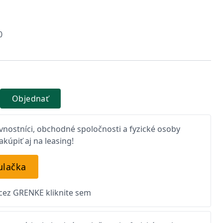
0
Objednať
nostníci, obchodné spoločnosti a fyzické osoby
kúpiť aj na leasing!
ulačka
 cez GRENKE kliknite sem