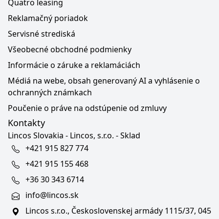
Quatro leasing
Reklamačný poriadok
Servisné strediská
Všeobecné obchodné podmienky
Informácie o záruke a reklamáciách
Médiá na webe, obsah generovaný AI a vyhlásenie o
ochranných známkach
Poučenie o práve na odstúpenie od zmluvy
Kontakty
Lincos Slovakia - Lincos, s.r.o. - Sklad
+421 915 827 774
+421 915 155 468
+36 30 343 6714
info@lincos.sk
Lincos s.r.o., Československej armády 1115/37, 045