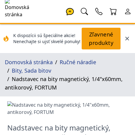
AI
Zľavnené
K dispozícii sú špeciálne akcie!
Nenechajte si ujsť skvelé ponuky!
produkty
Domovská stránka
Ručné náradie
Bity, Sada bitov
Nadstavec na bity magnetický, 1/4"x60mm,
antikorový, FORTUM
Nadstavec na bity magnetický,