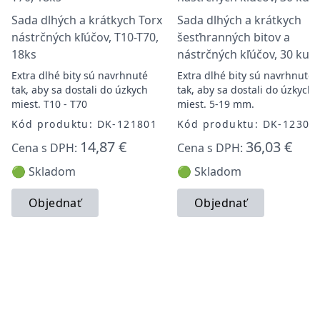
Sada dlhých a krátkych Torx
Sada dlhých a krátkych
nástrčných kľúčov, T10-T70,
šesťhranných bitov a
18ks
nástrčných kľúčov, 30 kus
Extra dlhé bity sú navrhnuté
Extra dlhé bity sú navrhnuté
tak, aby sa dostali do úzkych
tak, aby sa dostali do úzkych
miest. T10 - T70
miest. 5-19 mm.
Kód produktu: DK-121801
Kód produktu: DK-12300
14,87 €
36,03 €
Cena s DPH:
Cena s DPH:
🟢 Skladom
🟢 Skladom
Objednať
Objednať