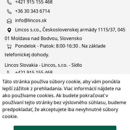
+421 915 155 468
+36 30 343 6714
info@lincos.sk
Lincos s.r.o., Československej armády 1115/37, 045
01 Moldava nad Bodvou, Slovensko
Pondelok - Piatok: 8:00-16:30 . Na základe
telefonickej dohody.
Lincos Slovakia - Lincos, s.r.o. - Sídlo
+421 915 155 468
Táto stránka používa súbory cookie, aby vám ponúkla
+36/30 343 6714
lepší zážitok z prehliadania. Viac informácií nájdete na
bratislava@lincos.sk
ako používame cookies
. Ak budete pokračovať v
Lincos s.r.o., Rustaveliho 4, 831 06 Bratislava - m. č.
používaní tejto stránky bez výslovného súhlasu, budeme
Rača, Slovensko
predpokladať, že akceptujete iba nevyhnutné súbory
cookie.
Iba sídlo firmy