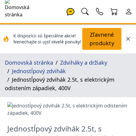
AI
Zľavnené
K dispozícii sú špeciálne akcie!
Nenechajte si ujsť skvelé ponuky!
produkty
Domovská stránka
Zdviháky a držiaky
Jednostĺpový zdvihák
Jednostĺpový zdvihák 2.5t, s elektrickým
odistením západiek, 400V
Jednostĺpový zdvihák 2.5t, s