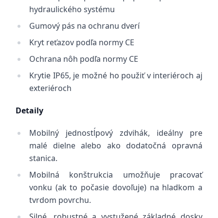
hydraulického systému
Gumový pás na ochranu dverí
Kryt reťazov podľa normy CE
Ochrana nôh podľa normy CE
Krytie IP65, je možné ho použiť v interiéroch aj
exteriéroch
Detaily
Mobilný jednostĺpový zdvihák, ideálny pre
malé dielne alebo ako dodatočná opravná
stanica.
Mobilná konštrukcia umožňuje pracovať
vonku (ak to počasie dovoľuje) na hladkom a
tvrdom povrchu.
Silné, robustné a vystužené základné dosky