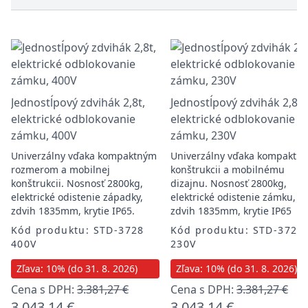
Jednostĺpový zdvihák 2,8t,
Jednostĺpový zdvihák 2,8t,
elektrické odblokovanie
elektrické odblokovanie
zámku, 400V
zámku, 230V
Univerzálny vďaka kompaktným
Univerzálny vďaka kompaktne
rozmerom a mobilnej
konštrukcii a mobilnému
konštrukcii. Nosnosť 2800kg,
dizajnu. Nosnosť 2800kg,
elektrické odistenie západky,
elektrické odistenie zámku,
zdvih 1835mm, krytie IP65.
zdvih 1835mm, krytie IP65
Kód produktu: STD-3728
Kód produktu: STD-3728
400V
230V
Zľava: 10% (do 31. 8. 2026)
Zľava: 10% (do 31. 8. 2026)
Cena s DPH:
3.381,27 €
Cena s DPH:
3.381,27 €
3.043,14 €
3.043,14 €