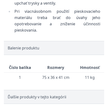
upchať trysky a ventily.
Pri viacnásobnom použití pieskovacieho
materiálu treba brať do úvahy jeho
opotrebovanie a zníženie účinnosti
pieskovania.
Balenie produktu
Číslo balíka
Rozmery
Hmotnosť
1
75 x 36 x 41 cm
11 kg
Ďalšie produkty v tejto kategórii