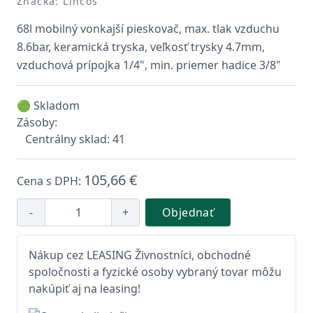
Značka: Lincos
68l mobilný vonkajší pieskovač, max. tlak vzduchu
8.6bar, keramická tryska, veľkosť trysky 4.7mm,
vzduchová prípojka 1/4", min. priemer hadice 3/8"
🟢 Skladom
Zásoby:
Centrálny sklad: 41
105,66 €
Cena s DPH:
-
+
Objednať
Nákup cez LEASING Živnostníci, obchodné
spoločnosti a fyzické osoby vybraný tovar môžu
nakúpiť aj na leasing!