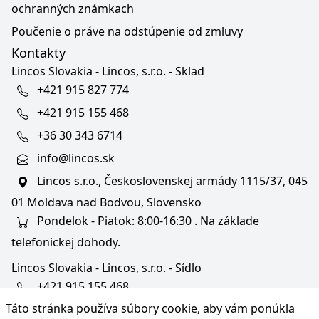
ochranných známkach
Poučenie o práve na odstúpenie od zmluvy
Kontakty
Lincos Slovakia - Lincos, s.r.o. - Sklad
+421 915 827 774
+421 915 155 468
+36 30 343 6714
info@lincos.sk
Lincos s.r.o., Československej armády 1115/37, 045
01 Moldava nad Bodvou, Slovensko
Pondelok - Piatok: 8:00-16:30 . Na základe
telefonickej dohody.
Lincos Slovakia - Lincos, s.r.o. - Sídlo
+421 915 155 468
Táto stránka používa súbory cookie, aby vám ponúkla
+36/30 343 6714