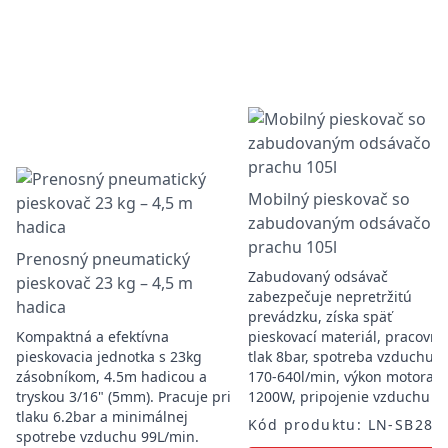
Mobilný pieskovač so
zabudovaným odsávačom
prachu 105l
Prenosný pneumatický
Zabudovaný odsávač
pieskovač 23 kg – 4,5 m
zabezpečuje nepretržitú
hadica
prevádzku, získa späť
Kompaktná a efektívna
pieskovací materiál, pracovný
pieskovacia jednotka s 23kg
tlak 8bar, spotreba vzduchu
zásobníkom, 4.5m hadicou a
170-640l/min, výkon motora
tryskou 3/16" (5mm). Pracuje pri
1200W, pripojenie vzduchu 1/
tlaku 6.2bar a minimálnej
Kód produktu: LN-SB28
spotrebe vzduchu 99L/min.