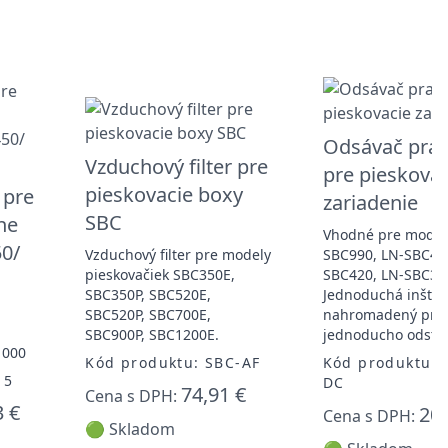
Odsávač prac
Vzduchový filter pre
pre pieskovac
pieskovacie boxy
 pre
zariadenie
SBC
ne
Vhodné pre model
50/
Vzduchový filter pre modely
SBC990, LN-SBC420
pieskovačiek SBC350E,
SBC420, LN-SBC35
SBC350P, SBC520E,
Jednoduchá inštalá
SBC520P, SBC700E,
nahromadený prac
SBC900P, SBC1200E.
jednoducho odstrá
1000
Kód produktu: SBC-AF
Kód produktu: 
15
DC
74,91 €
Cena s DPH:
3 €
205
Cena s DPH:
🟢 Skladom