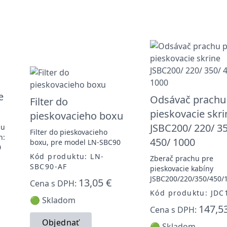
e
Odsávač prachu
Filter do
pieskovacie skri
pieskovacieho boxu
JSBC200/ 220/ 3
hu
Filter do pieskovacieho
n:
450/ 1000
boxu, pre model LN-SBC90
0
Kód produktu: LN-
Zberač prachu pre
SBC90-AF
pieskovacie kabíny
JSBC200/220/350/450/
13,05 €
Cena s DPH:
Kód produktu: JDC
🟢 Skladom
147,5
Cena s DPH:
Objednať
🟢 Skladom