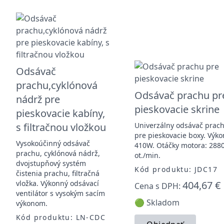
Odsávač
prachu,cyklónová
Odsávač prachu pr
nádrž pre
pieskovacie skrine
pieskovacie kabíny,
s filtračnou vložkou
Univerzálny odsávač prac
pre pieskovacie boxy. Výko
Vysokoúčinný odsávač
410W. Otáčky motora: 288
prachu, cyklónová nádrž,
ot./min.
dvojstupňový systém
Kód produktu: JDC17
čistenia prachu, filtračná
vložka. Výkonný odsávací
404,67 €
Cena s DPH:
ventilátor s vysokým sacím
🟢 Skladom
výkonom.
Kód produktu: LN-CDC