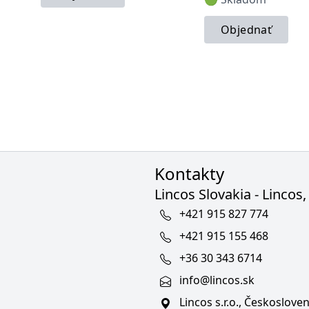
Objednať
Kontakty
Lincos Slovakia - Lincos, 
+421 915 827 774
+421 915 155 468
+36 30 343 6714
info@lincos.sk
Lincos s.r.o., Českoslov