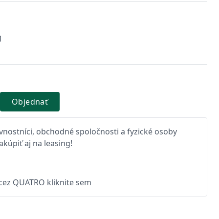
1
Objednať
nostníci, obchodné spoločnosti a fyzické osoby
kúpiť aj na leasing!
 cez QUATRO kliknite sem