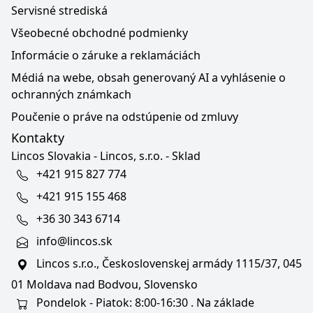
Servisné strediská
Všeobecné obchodné podmienky
Informácie o záruke a reklamáciách
Médiá na webe, obsah generovaný AI a vyhlásenie o
ochranných známkach
Poučenie o práve na odstúpenie od zmluvy
Kontakty
Lincos Slovakia - Lincos, s.r.o. - Sklad
+421 915 827 774
+421 915 155 468
+36 30 343 6714
info@lincos.sk
Lincos s.r.o., Československej armády 1115/37, 045
01 Moldava nad Bodvou, Slovensko
Pondelok - Piatok: 8:00-16:30 . Na základe