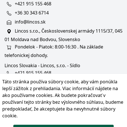
+421 915 155 468
+36 30 343 6714
info@lincos.sk
Lincos s.r.o., Československej armády 1115/37, 045
01 Moldava nad Bodvou, Slovensko
Pondelok - Piatok: 8:00-16:30 . Na základe
telefonickej dohody.
Lincos Slovakia - Lincos, s.r.o. - Sídlo
+421 915 155 468
Táto stránka používa súbory cookie, aby vám ponúkla
+36/30 343 6714
lepší zážitok z prehliadania. Viac informácií nájdete na
bratislava@lincos.sk
ako používame cookies
. Ak budete pokračovať v
Lincos s.r.o., Rustaveliho 4, 831 06 Bratislava - m. č.
používaní tejto stránky bez výslovného súhlasu, budeme
Rača, Slovensko
predpokladať, že akceptujete iba nevyhnutné súbory
cookie.
Iba sídlo firmy