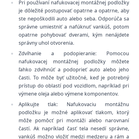
Pri používaní nafukovacej montážnej podložky
je dôležité postupovať opatrne a opatrne, aby
ste nepoškodili auto alebo seba. Odporúča sa
správne umiestniť a nafúknuť vankúš, potom
opatrne pohybovať dverami, kým nenájdete
správny uhol otvorenia.
Zdvíhanie a podopieranie: Pomocou
nafukovacej montážnej podložky môžete
ľahko zdvihnúť a podoprieť auto alebo jeho
časti. To môže byť užitočné, keď je potrebný
prístup do oblastí pod vozidlom, napríklad pri
výmene oleja alebo výmene komponentov.
Aplikujte tlak: Nafukovaciu montážnu
podložku je možné aplikovať tlakom, ktorý
môže pomôcť pri montáži alebo narovnaní
častí. Ak napríklad časť tela nesedí správne,
vankúš možno vložiť medzi medzeru a rám a