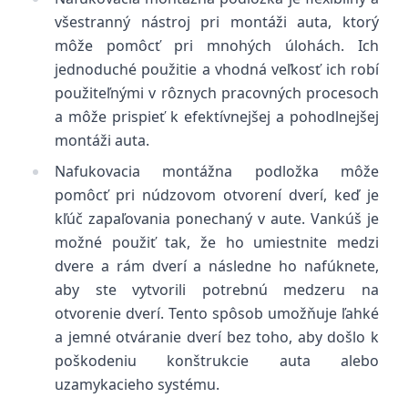
všestranný nástroj pri montáži auta, ktorý
môže pomôcť pri mnohých úlohách. Ich
jednoduché použitie a vhodná veľkosť ich robí
použiteľnými v rôznych pracovných procesoch
a môže prispieť k efektívnejšej a pohodlnejšej
montáži auta.
Nafukovacia montážna podložka môže
pomôcť pri núdzovom otvorení dverí, keď je
kľúč zapaľovania ponechaný v aute. Vankúš je
možné použiť tak, že ho umiestnite medzi
dvere a rám dverí a následne ho nafúknete,
aby ste vytvorili potrebnú medzeru na
otvorenie dverí. Tento spôsob umožňuje ľahké
a jemné otváranie dverí bez toho, aby došlo k
poškodeniu konštrukcie auta alebo
uzamykacieho systému.