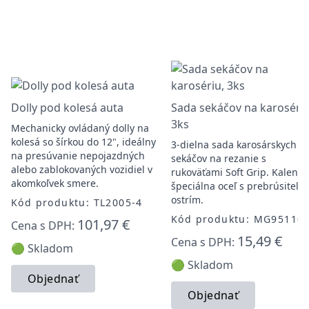
Dolly pod kolesá auta
Sada sekáčov na karosériu
3ks
Mechanicky ovládaný dolly na
kolesá so šírkou do 12", ideálny
3-dielna sada karosárskych
na presúvanie nepojazdných
sekáčov na rezanie s
alebo zablokovaných vozidiel v
rukoväťami Soft Grip. Kalená
akomkoľvek smere.
špeciálna oceľ s prebrúsiteľ
ostrím.
Kód produktu: TL2005-4
Kód produktu: MG95110
101,97 €
Cena s DPH:
15,49 €
Cena s DPH:
🟢 Skladom
🟢 Skladom
Objednať
Objednať