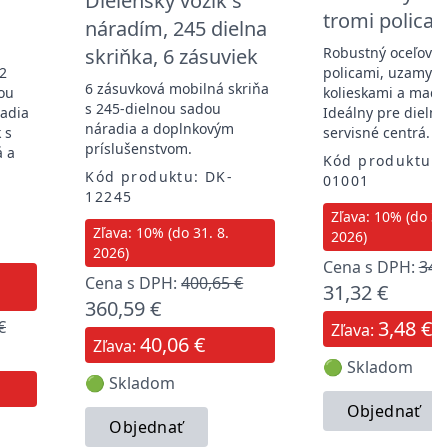
Dielenský vozík s
tromi policam
náradím, 245 dielna
skriňka, 6 zásuviek
Robustný oceľový v
12
policami, uzamyka
6 zásuvková mobilná skriňa
ou
kolieskami a madl
s 245-dielnou sadou
radia
Ideálny pre dielne
náradia a doplnkovým
 s
servisné centrá.
príslušenstvom.
á a
Kód produktu: 
Kód produktu: DK-
01001
12245
Zľava: 10% (do 31.
Zľava: 10% (do 31. 8.
2026)
2026)
Cena s DPH:
34,
Cena s DPH:
400,65 €
31,32 €
360,59 €
3,48 €
€
Zľava:
40,06 €
Zľava:
🟢 Skladom
🟢 Skladom
Objednať
Objednať