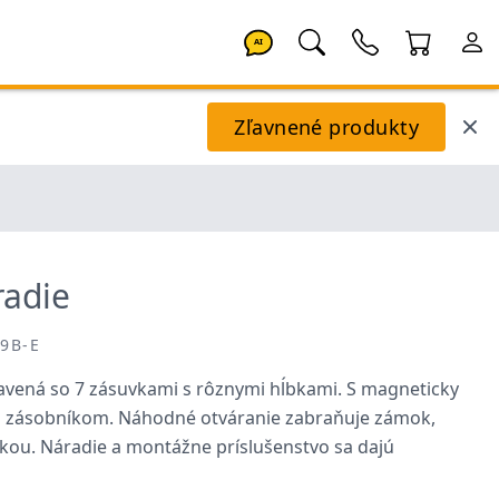
AI
Zľavnené produkty
radie
99B-E
bavená so 7 zásuvkami s rôznymi hĺbkami. S magneticky
zásobníkom. Náhodné otváranie zabraňuje zámok,
učkou. Náradie a montážne príslušenstvo sa dajú