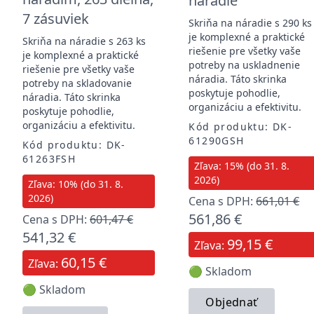
náradie
7 zásuviek
Skriňa na náradie s 290 ks
je komplexné a praktické
Skriňa na náradie s 263 ks
riešenie pre všetky vaše
je komplexné a praktické
potreby na uskladnenie
riešenie pre všetky vaše
náradia. Táto skrinka
potreby na skladovanie
poskytuje pohodlie,
náradia. Táto skrinka
organizáciu a efektivitu.
poskytuje pohodlie,
organizáciu a efektivitu.
Kód produktu: DK-
61290GSH
Kód produktu: DK-
61263FSH
Zľava: 15% (do 31. 8.
2026)
Zľava: 10% (do 31. 8.
2026)
Cena s DPH:
661,01 €
561,86 €
Cena s DPH:
601,47 €
541,32 €
99,15 €
Zľava:
60,15 €
Zľava:
🟢 Skladom
🟢 Skladom
Objednať