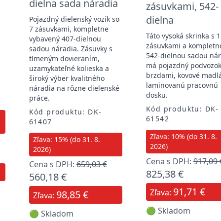
dielna sada náradia
zásuvkami, 542-
dielna
Pojazdný dielenský vozík so
7 zásuvkami, kompletne
Táto vysoká skrinka s 
vybavený 407-dielnou
zásuvkami a kompletn
sadou náradia. Zásuvky s
542-dielnou sadou ná
tlmeným dovieraním,
má pojazdný podvozok
uzamykateľné kolieska a
brzdami, kovové madl
široký výber kvalitného
laminovanú pracovnú
náradia na rôzne dielenské
dosku.
práce.
Kód produktu: DK-
Kód produktu: DK-
61542
61407
Zľava: 10% (do 31. 8.
Zľava: 15% (do 31. 8.
2026)
2026)
Cena s DPH:
917,09 
Cena s DPH:
659,03 €
825,38 €
560,18 €
91,71 €
Zľava:
98,85 €
Zľava:
🟢 Skladom
🟢 Skladom