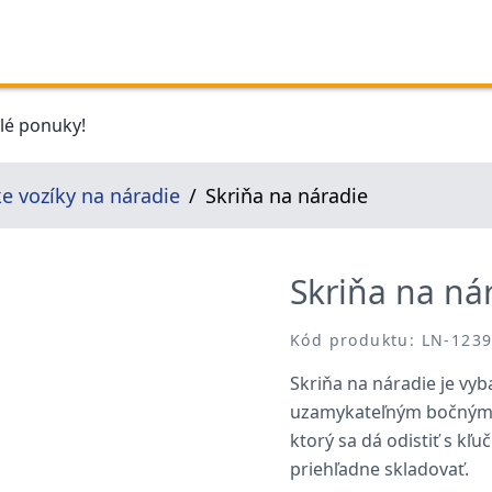
elé ponuky!
e vozíky na náradie
Skriňa na náradie
Skriňa na ná
Kód produktu: LN-123
Skriňa na náradie je vy
uzamykateľným bočným 
ktorý sa dá odistiť s kľ
priehľadne skladovať.