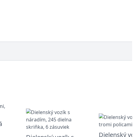
á
Dielenský voz