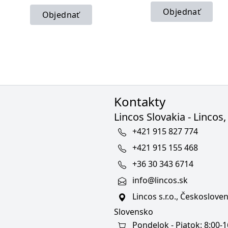
Objednať
Objednať
Kontakty
Lincos Slovakia - Lincos, 
+421 915 827 774
+421 915 155 468
+36 30 343 6714
info@lincos.sk
Lincos s.r.o., Českoslov
Slovensko
Pondelok - Piatok: 8:00-1