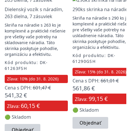
Dielenský vozík s náradím,
290ks skrinka na náradie
263 dielna, 7 zásuviek
Skriňa na náradie s 290 ks je
komplexné a praktické riešen
Skriňa na náradie s 263 ks je
pre všetky vaše potreby na
komplexné a praktické riešenie
uskladnenie náradia. Táto
pre všetky vaše potreby na
skrinka poskytuje pohodlie,
skladovanie náradia. Táto
organizáciu a efektivitu.
skrinka poskytuje pohodlie,
organizáciu a efektivitu.
Kód produktu: DK-
61290GSH
Kód produktu: DK-
61263FSH
Zľava: 15% (do 31. 8. 2026)
Zľava: 10% (do 31. 8. 2026)
Cena s DPH:
661,01 €
561,86 €
Cena s DPH:
601,47 €
541,32 €
99,15 €
Zľava:
60,15 €
Zľava:
🟢 Skladom
🟢 Skladom
Objednať
Objednať