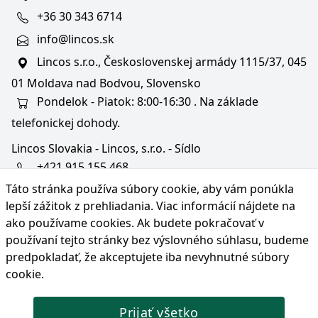
+36 30 343 6714
info@lincos.sk
Lincos s.r.o., Československej armády 1115/37, 045
01 Moldava nad Bodvou, Slovensko
Pondelok - Piatok: 8:00-16:30 . Na základe
telefonickej dohody.
Lincos Slovakia - Lincos, s.r.o. - Sídlo
+421 915 155 468
Táto stránka používa súbory cookie, aby vám ponúkla
+36/30 343 6714
lepší zážitok z prehliadania. Viac informácií nájdete na
bratislava@lincos.sk
ako používame cookies
. Ak budete pokračovať v
Lincos s.r.o., Rustaveliho 4, 831 06 Bratislava - m. č.
používaní tejto stránky bez výslovného súhlasu, budeme
Rača, Slovensko
predpokladať, že akceptujete iba nevyhnutné súbory
cookie.
Iba sídlo firmy
Prijať všetko