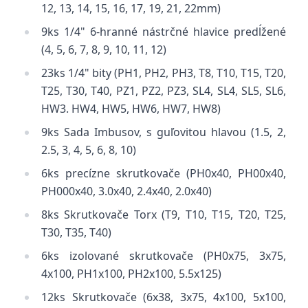
12, 13, 14, 15, 16, 17, 19, 21, 22mm)
9ks 1/4" 6-hranné nástrčné hlavice predĺžené
(4, 5, 6, 7, 8, 9, 10, 11, 12)
23ks 1/4" bity (PH1, PH2, PH3, T8, T10, T15, T20,
T25, T30, T40, PZ1, PZ2, PZ3, SL4, SL4, SL5, SL6,
HW3. HW4, HW5, HW6, HW7, HW8)
9ks Sada Imbusov, s guľovitou hlavou (1.5, 2,
2.5, 3, 4, 5, 6, 8, 10)
6ks precízne skrutkovače (PH0x40, PH00x40,
PH000x40, 3.0x40, 2.4x40, 2.0x40)
8ks Skrutkovače Torx (T9, T10, T15, T20, T25,
T30, T35, T40)
6ks izolované skrutkovače (PH0x75, 3x75,
4x100, PH1x100, PH2x100, 5.5x125)
12ks Skrutkovače (6x38, 3x75, 4x100, 5x100,