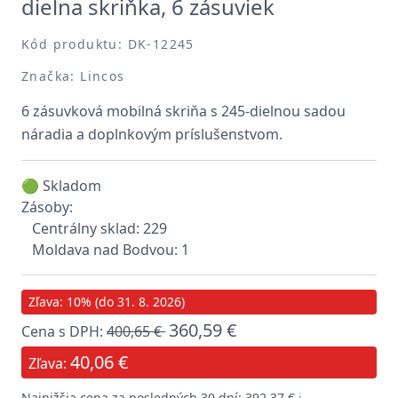
dielna skriňka, 6 zásuviek
Kód produktu: DK-12245
Značka: Lincos
6 zásuvková mobilná skriňa s 245-dielnou sadou
náradia a doplnkovým príslušenstvom.
🟢 Skladom
Zásoby:
Centrálny sklad: 229
Moldava nad Bodvou: 1
Zľava: 10% (do 31. 8. 2026)
360,59 €
Cena s DPH:
400,65 €
40,06 €
Zľava:
Najnižšia cena za posledných 30 dní: 392,37 €
ℹ️