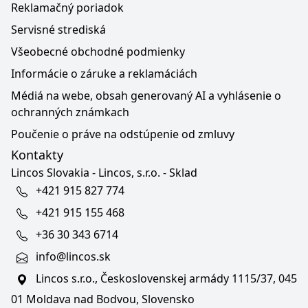
Reklamačný poriadok
Servisné strediská
Všeobecné obchodné podmienky
Informácie o záruke a reklamáciách
Médiá na webe, obsah generovaný AI a vyhlásenie o
ochranných známkach
Poučenie o práve na odstúpenie od zmluvy
Kontakty
Lincos Slovakia - Lincos, s.r.o. - Sklad
+421 915 827 774
+421 915 155 468
+36 30 343 6714
info@lincos.sk
Lincos s.r.o., Československej armády 1115/37, 045
01 Moldava nad Bodvou, Slovensko