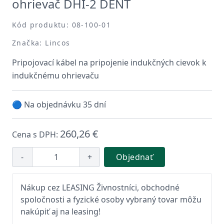
ohrievač DHI-2 DENT
Kód produktu: 08-100-01
Značka: Lincos
Pripojovací kábel na pripojenie indukčných cievok k
indukčnému ohrievaču
🔵 Na objednávku 35 dní
260,26 €
Cena s DPH:
-
+
Objednať
Nákup cez LEASING Živnostníci, obchodné
spoločnosti a fyzické osoby vybraný tovar môžu
nakúpiť aj na leasing!