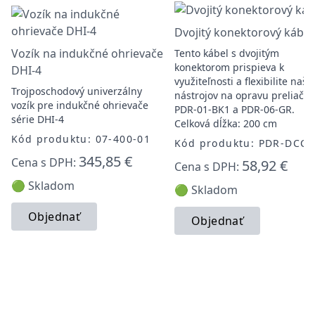
Dvojitý konektorový kábel
Vozík na indukčné ohrievače
Tento kábel s dvojitým
konektorom prispieva k
DHI-4
využiteľnosti a flexibilite naši
Trojposchodový univerzálny
nástrojov na opravu preliačin
vozík pre indukčné ohrievače
PDR-01-BK1 a PDR-06-GR.
série DHI-4
Celková dĺžka: 200 cm
Kód produktu: 07-400-01
Kód produktu: PDR-DCC
345,85 €
Cena s DPH:
58,92 €
Cena s DPH:
🟢 Skladom
🟢 Skladom
Objednať
Objednať