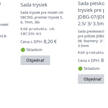
ú
Sada pieskov
Sada trysiek
trysiek pre pi
Sada trysiek pre model LN-
JDBG-07/JDBG
SBC350, priemer trysiek 5,
6, 7mm, 3ks
2.5/ 3/ 3.5m
 model
Kód produktu: LN-
Sada pieskovacích 
SBC350-NS
HSB-
pre pištole JDBG-0
8,20 €
08. Rozmery: 2/ 2.5
Cena s DPH:
3.5mm
🟢 Skladom
Kód produktu: 
8,3
Objednať
Cena s DPH:
🟢 Skladom
Objednať