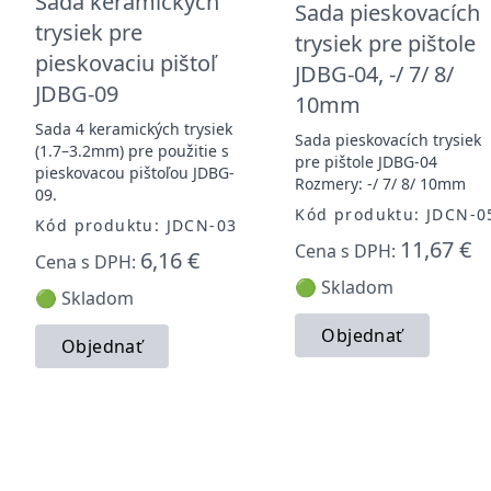
Sada keramických
Sada pieskovacích
trysiek pre
trysiek pre pištole
pieskovaciu pištoľ
JDBG-04, -/ 7/ 8/
JDBG-09
10mm
Sada 4 keramických trysiek
Sada pieskovacích trysiek
(1.7–3.2mm) pre použitie s
pre pištole JDBG-04
pieskovacou pištoľou JDBG-
Rozmery: -/ 7/ 8/ 10mm
09.
Kód produktu: JDCN-0
Kód produktu: JDCN-03
11,67 €
Cena s DPH:
6,16 €
Cena s DPH:
🟢 Skladom
🟢 Skladom
Objednať
Objednať