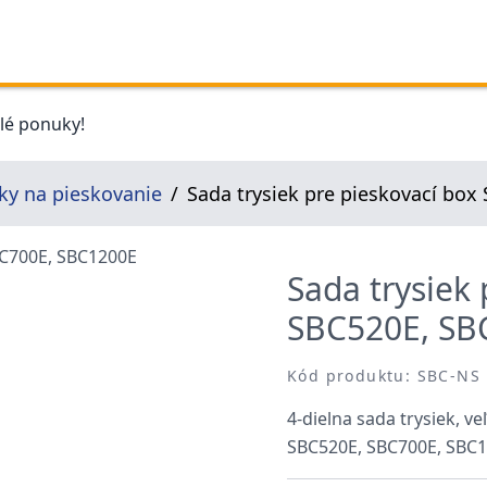
elé ponuky!
ky na pieskovanie
Sada trysiek pre pieskovací bo
Sada trysiek
SBC520E, SB
Kód produktu: SBC-NS
4-dielna sada trysiek, 
SBC520E, SBC700E, SBC