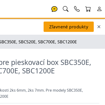
AI
Zľavnené produkty
x SBC350E, SBC520E, SBC700E, SBC1200E
 pre pieskovací box SBC350E,
C700E, SBC1200E
veľkosti 2ks 6mm, 2ks 7mm. Pre modely SBC350E,
1200E