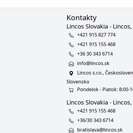
Kontakty
Lincos Slovakia - Lincos, 
+421 915 827 774
+421 915 155 468
+36 30 343 6714
info@lincos.sk
Lincos s.r.o., Českoslov
Slovensko
Pondelok - Piatok: 8:00-1
Lincos Slovakia - Lincos, s
+421 915 155 468
+36/30 343 6714
bratislava@lincos.sk