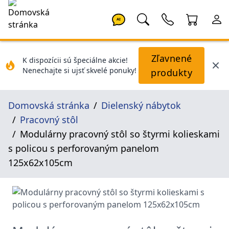
AI
Zľavnené
K dispozícii sú špeciálne akcie!
Nenechajte si ujsť skvelé ponuky!
produkty
Domovská stránka
Dielenský nábytok
Pracovný stôl
Modulárny pracovný stôl so štyrmi kolieskami
s policou s perforovaným panelom
125x62x105cm