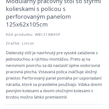
Modulárny pracovný stôl so štyrmi
kolieskami s policou s
perforovaným panelom
125x62x105cm
Kód produktu: WB1210W4SP
Značka: Lincos
Dielenský stôl je navrhnutý pre vysoké zaťaženie s
jednoduchou a rýchlou montážou. Preto aj na
nerovnom povrchu sa dá nastaviť úplne vodorovná
pracovná plocha. Vstavaná polica zväčšuje úložný
priestor. Perforovaný panel pomáha pri usporiadaní
náradia, ktoré sa pravidelne používajú. Vďaka dvomi
pevnými kolesami a dvomi otočnými kolesami s
brzdou možno ľahko premiestniť.