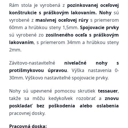
Rám stola je vyrobená z
pozinkovanej oceľovej
konštrukcie s práškovým lakovaním. Nohy
sú
vyrobené z
masívnej oceľovej
rúry
s priemerom
60mm a hrúbkou steny 1,5mm.
Spojovacie prvky
sú vyrobené zo
zosilneného oceľa s práškovým
lakovaním
, s priemerom 34mm a hrúbkou steny
2mm.
Závitovo-nastaviteľné
nivelačné nohy s
protišmykovou úpravou
. Výška nastavenia 0-
30mm. Výškovo nastaviteľné spojovacie prvky.
Nohy sú upevnené pomocou skrutiek
tessauer
,
takže sa môžu kedykoľvek rozobrať a
znovu
poskladať bez poškodenia alebo oslabenia
pracovnej dosky.
Pracovná doska: