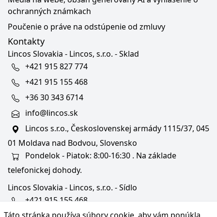
ochranných známkach
Poučenie o práve na odstúpenie od zmluvy
Kontakty
Lincos Slovakia - Lincos, s.r.o. - Sklad
+421 915 827 774
+421 915 155 468
+36 30 343 6714
info@lincos.sk
Lincos s.r.o., Československej armády 1115/37, 045
01 Moldava nad Bodvou, Slovensko
Pondelok - Piatok: 8:00-16:30 . Na základe
telefonickej dohody.
Lincos Slovakia - Lincos, s.r.o. - Sídlo
+421 915 155 468
Táto stránka používa súbory cookie, aby vám ponúkla
+36/30 343 6714