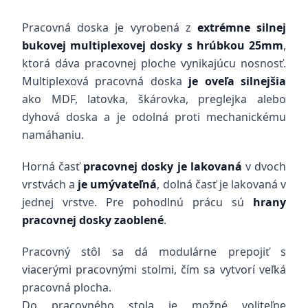
Pracovná doska je vyrobená z
extrémne silnej
bukovej multiplexovej dosky s hrúbkou 25mm
,
ktorá dáva pracovnej ploche vynikajúcu nosnosť.
Multiplexová pracovná doska
je oveľa silnejšia
ako MDF, latovka, škárovka, preglejka alebo
dyhová doska a je odolná proti mechanickému
namáhaniu.
Horná časť
pracovnej dosky je lakovaná
v dvoch
vrstvách a
je umývateľná
, dolná časť je lakovaná v
jednej vrstve. Pre pohodlnú prácu sú
hrany
pracovnej dosky zaoblené
.
Pracovný stôl sa dá modulárne prepojiť s
viacerými pracovnými stolmi, čím sa vytvorí veľká
pracovná plocha.
Do pracovného stola je možné voliteľne