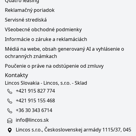
Quatro leasing
Reklamačný poriadok
Servisné strediská
Všeobecné obchodné podmienky
Informácie o záruke a reklamáciách
Médiá na webe, obsah generovaný AI a vyhlásenie o
ochranných známkach
Poučenie o práve na odstúpenie od zmluvy
Kontakty
Lincos Slovakia - Lincos, s.r.o. - Sklad
+421 915 827 774
+421 915 155 468
+36 30 343 6714
info@lincos.sk
Lincos s.r.o., Československej armády 1115/37, 045