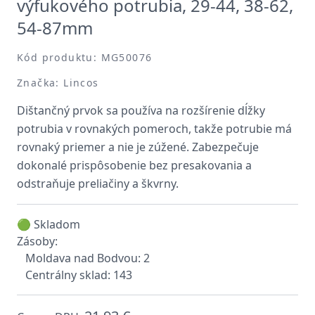
výfukového potrubia, 29-44, 38-62,
54-87mm
Kód produktu: MG50076
Značka: Lincos
Dištančný prvok sa používa na rozšírenie dĺžky
potrubia v rovnakých pomeroch, takže potrubie má
rovnaký priemer a nie je zúžené. Zabezpečuje
dokonalé prispôsobenie bez presakovania a
odstraňuje preliačiny a škvrny.
🟢 Skladom
Zásoby:
Moldava nad Bodvou: 2
Centrálny sklad: 143