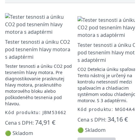
Tester tesnosti a úniku CO2
Tester tesnosti a úniku C
pod tesnením hlavy motora
pod tesnením hlavy moto
s adaptérmi
s adaptérmi
Tester tesnosti a úniku CO2 pod
CO2 Detekcia úniku spaľovani
tesnením hlavy motora. Pre
Tento nástroj je určený na
diagnostikovanie prasknutej
kontrolu netesností medzi
hlavy motora, prasknutého
spaľovacím a chladiacim
motorového bloku alebo
systémom vodou chladených
poškodeného tesnenia pod
motorov. S 3 adaptérmi.
hlavou.
Kód produktu: MG04A40
Kód produktu: JBM53662
34,16 €
Cena s DPH:
74,91 €
Cena s DPH:
🟢 Skladom
🟢 Skladom