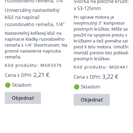
Svorka na piestne krúžky 
x 53-125mm
Univerzálny nastaviteľný
kľúč na napínač
Pri oprave motora je
nevyhnutný 3" kompresor
rozvodového remeňa, 1/4"
piestnych krúžkov. Môže sa
Nastaviteľný kolíkový kľúč na
použiť na spojenie piestu s
napínacie kladky rozvodového
krúžkami a tiež pomáha zaisti
remeňa s 1/4" štvorhranom. Na
piest k telu motora. Umožňuj
presné nastavenie napnutia
montáž piestov bez poškoden
remeňa.
piestnych krúžkov.
Kód produktu: MG93376
Kód produktu: MG04A10
2,21 €
Cena s DPH:
3,22 €
Cena s DPH:
🟢 Skladom
🟢 Skladom
Objednať
Objednať