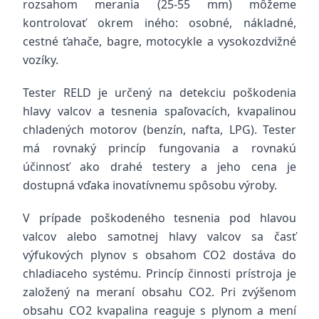
rozsahom merania (25-55 mm) môžeme
kontrolovať okrem iného: osobné, nákladné,
cestné ťahače, bagre, motocykle a vysokozdvižné
vozíky.
Tester RELD je určený na detekciu poškodenia
hlavy valcov a tesnenia spaľovacích, kvapalinou
chladených motorov (benzín, nafta, LPG). Tester
má rovnaký princíp fungovania a rovnakú
účinnosť ako drahé testery a jeho cena je
dostupná vďaka inovatívnemu spôsobu výroby.
V prípade poškodeného tesnenia pod hlavou
valcov alebo samotnej hlavy valcov sa časť
výfukových plynov s obsahom CO2 dostáva do
chladiaceho systému. Princíp činnosti prístroja je
založený na meraní obsahu CO2. Pri zvýšenom
obsahu CO2 kvapalina reaguje s plynom a mení