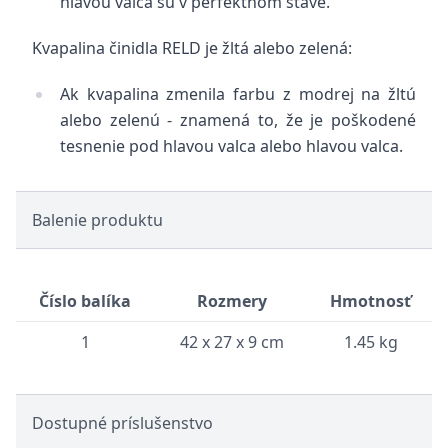
hlavou valca sú v perfektnom stave.
Kvapalina činidla RELD je žltá alebo zelená:
Ak kvapalina zmenila farbu z modrej na žltú
alebo zelenú - znamená to, že je poškodené
tesnenie pod hlavou valca alebo hlavou valca.
Balenie produktu
Číslo balíka
Rozmery
Hmotnosť
1
42 x 27 x 9 cm
1.45 kg
Dostupné príslušenstvo