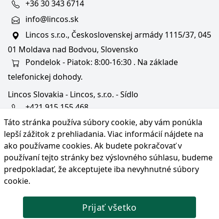
+36 30 343 6714
info@lincos.sk
Lincos s.r.o., Československej armády 1115/37, 045
01 Moldava nad Bodvou, Slovensko
Pondelok - Piatok: 8:00-16:30 . Na základe
telefonickej dohody.
Lincos Slovakia - Lincos, s.r.o. - Sídlo
+421 915 155 468
Táto stránka používa súbory cookie, aby vám ponúkla
+36/30 343 6714
lepší zážitok z prehliadania. Viac informácií nájdete na
bratislava@lincos.sk
ako používame cookies
. Ak budete pokračovať v
Lincos s.r.o., Rustaveliho 4, 831 06 Bratislava - m. č.
používaní tejto stránky bez výslovného súhlasu, budeme
Rača, Slovensko
predpokladať, že akceptujete iba nevyhnutné súbory
cookie.
Iba sídlo firmy
Prijať všetko