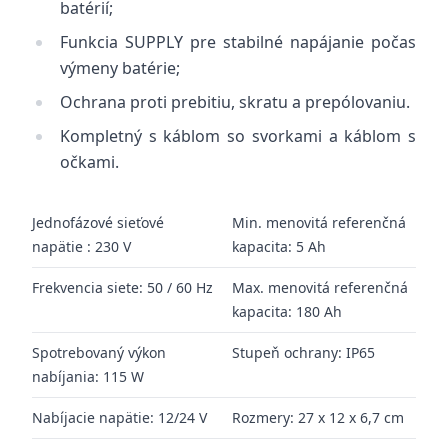
batérií;
Funkcia SUPPLY pre stabilné napájanie počas
výmeny batérie;
Ochrana proti prebitiu, skratu a prepólovaniu.
Kompletný s káblom so svorkami a káblom s
očkami.
Jednofázové sieťové
Min. menovitá referenčná
napätie
:
230 V
kapacita:
5 Ah
Frekvencia siete:
50 / 60 Hz
Max. menovitá referenčná
kapacita:
180 Ah
Spotrebovaný výkon
Stupeň ochrany:
IP65
nabíjania:
115 W
Nabíjacie napätie:
12/24 V
Rozmery:
27 x 12 x 6,7 cm