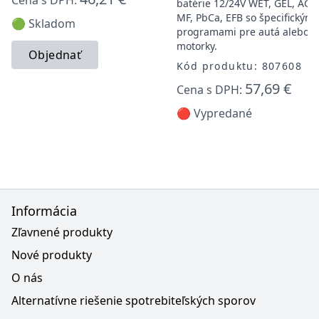
Cena s DPH:
batérie 12/24V WET, GEL, AGM
MF, PbCa, EFB so špecifickými
🟢 Skladom
programami pre autá alebo
motorky.
Objednať
Kód produktu: 807608
57,69 €
Cena s DPH:
🔴 Vypredané
Informácia
Zľavnené produkty
Nové produkty
O nás
Alternatívne riešenie spotrebiteľských sporov