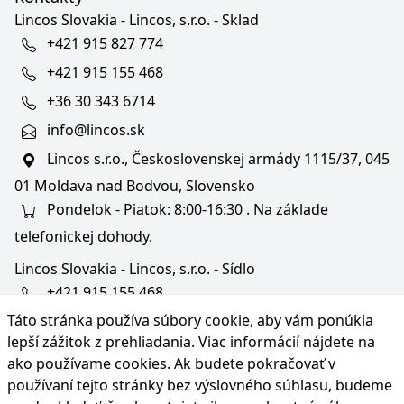
Lincos Slovakia - Lincos, s.r.o. - Sklad
+421 915 827 774
+421 915 155 468
+36 30 343 6714
info@lincos.sk
Lincos s.r.o., Československej armády 1115/37, 045
01 Moldava nad Bodvou, Slovensko
Pondelok - Piatok: 8:00-16:30 . Na základe
telefonickej dohody.
Lincos Slovakia - Lincos, s.r.o. - Sídlo
+421 915 155 468
Táto stránka používa súbory cookie, aby vám ponúkla
+36/30 343 6714
lepší zážitok z prehliadania. Viac informácií nájdete na
bratislava@lincos.sk
ako používame cookies
. Ak budete pokračovať v
Lincos s.r.o., Rustaveliho 4, 831 06 Bratislava - m. č.
používaní tejto stránky bez výslovného súhlasu, budeme