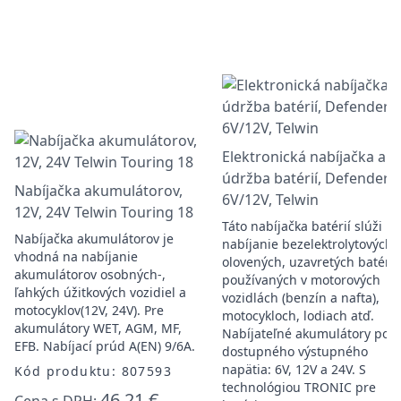
Elektronická nabíjačka a
údržba batérií, Defender 2
Nabíjačka akumulátorov,
6V/12V, Telwin
12V, 24V Telwin Touring 18
Táto nabíjačka batérií slúži na
Nabíjačka akumulátorov je
nabíjanie bezelektrolytových
vhodná na nabíjanie
olovených, uzavretých batérií
akumulátorov osobných-,
používaných v motorových
ľahkých úžitkových vozidiel a
vozidlách (benzín a nafta),
motocyklov(12V, 24V). Pre
motocykloch, lodiach atď.
akumulátory WET, AGM, MF,
Nabíjateľné akumulátory pod
EFB. Nabíjací prúd A(EN) 9/6A.
dostupného výstupného
napätia: 6V, 12V a 24V. S
Kód produktu: 807593
technológiou TRONIC pre
46,21 €