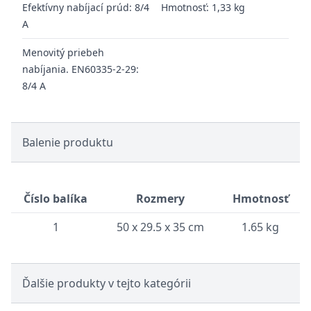
Efektívny nabíjací prúd:
8/4
Hmotnosť:
1,33 kg
A
Menovitý priebeh
nabíjania. EN60335-2-29:
8/4
A
Balenie produktu
Číslo balíka
Rozmery
Hmotnosť
1
50 x 29.5 x 35 cm
1.65 kg
Ďalšie produkty v tejto kategórii