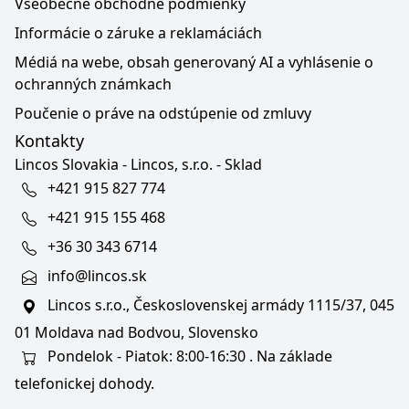
Všeobecné obchodné podmienky
Informácie o záruke a reklamáciách
Médiá na webe, obsah generovaný AI a vyhlásenie o
ochranných známkach
Poučenie o práve na odstúpenie od zmluvy
Kontakty
Lincos Slovakia - Lincos, s.r.o. - Sklad
+421 915 827 774
+421 915 155 468
+36 30 343 6714
info@lincos.sk
Lincos s.r.o., Československej armády 1115/37, 045
01 Moldava nad Bodvou, Slovensko
Pondelok - Piatok: 8:00-16:30 . Na základe
telefonickej dohody.