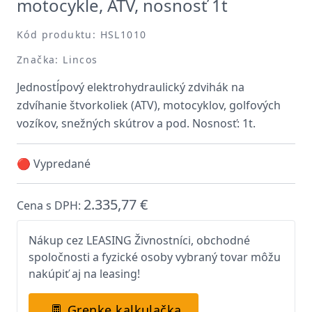
motocykle, ATV, nosnosť 1t
Kód produktu: HSL1010
Značka: Lincos
Jednostĺpový elektrohydraulický zdvihák na
zdvíhanie štvorkoliek (ATV), motocyklov, golfových
vozíkov, snežných skútrov a pod. Nosnosť: 1t.
🔴 Vypredané
2.335,77 €
Cena s DPH:
Nákup cez LEASING Živnostníci, obchodné
spoločnosti a fyzické osoby vybraný tovar môžu
nakúpiť aj na leasing!
Grenke kalkulačka