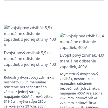
Dvojstĺpový zdvihák 5,5 t –
Dvojstĺpový zdvihák, 4,0t,
manuálne odistenie
manuálne odistenie
západiek z jednej strany, 400
západiek, 400V
V
Asymetrický dvojstĺpový
Robustný dvojstĺpový zdvihák s
zdvihák, nosnosť 4,0t,
nosnosťou 5,5t, manuálne
manuálne odistenie
odistenie bezpečnostného
bezpečnostných zámkov,
zámku z jednej strany,
napájanie 400V. Prejazdná šír
napájanie 400V. Celková výška:
2570mm, celková výška
319,5cm, výška stĺpa 285cm,
2760mm, celková šírka
celková šírka 397cm, zdvih
3480mm, zdvih 1860mm