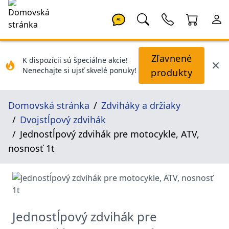
AI
Zľavnené
K dispozícii sú špeciálne akcie!
Nenechajte si ujsť skvelé ponuky!
produkty
Domovská stránka
Zdviháky a držiaky
Dvojstĺpový zdvihák
Jednostĺpový zdvihák pre motocykle, ATV,
nosnosť 1t
Jednostĺpový zdvihák pre