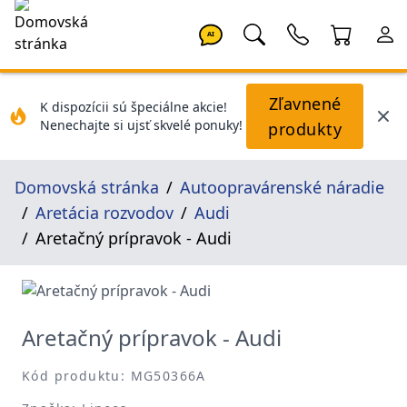
AI
Zľavnené
K dispozícii sú špeciálne akcie!
Nenechajte si ujsť skvelé ponuky!
produkty
Domovská stránka
Autoopravárenské náradie
Aretácia rozvodov
Audi
Aretačný prípravok - Audi
Aretačný prípravok - Audi
Kód produktu: MG50366A