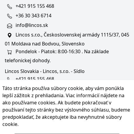
+421 915 155 468
+36 30 343 6714
info@lincos.sk
Lincos s.r.o., Československej armády 1115/37, 045
01 Moldava nad Bodvou, Slovensko
Pondelok - Piatok: 8:00-16:30 . Na základe
telefonickej dohody.
Lincos Slovakia - Lincos, s.r.o. - Sídlo
+421 915 155 468
Táto stránka používa súbory cookie, aby vám ponúkla
+36/30 343 6714
lepší zážitok z prehliadania. Viac informácií nájdete na
bratislava@lincos.sk
ako používame cookies
. Ak budete pokračovať v
Lincos s.r.o., Rustaveliho 4, 831 06 Bratislava - m. č.
používaní tejto stránky bez výslovného súhlasu, budeme
Rača, Slovensko
predpokladať, že akceptujete iba nevyhnutné súbory
cookie.
Iba sídlo firmy