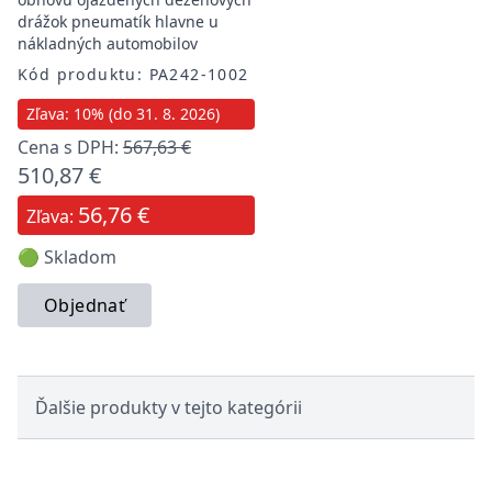
drážok pneumatík hlavne u
nákladných automobilov
Kód produktu: PA242-1002
Zľava: 10% (do 31. 8. 2026)
Cena s DPH:
567,63 €
510,87 €
56,76 €
Zľava:
🟢 Skladom
Objednať
Ďalšie produkty v tejto kategórii