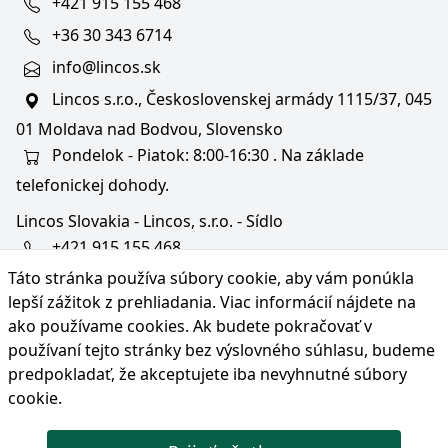
+421 915 155 468
+36 30 343 6714
info@lincos.sk
Lincos s.r.o., Československej armády 1115/37, 045
01 Moldava nad Bodvou, Slovensko
Pondelok - Piatok: 8:00-16:30 . Na základe
telefonickej dohody.
Lincos Slovakia - Lincos, s.r.o. - Sídlo
+421 915 155 468
Táto stránka používa súbory cookie, aby vám ponúkla
+36/30 343 6714
lepší zážitok z prehliadania. Viac informácií nájdete na
bratislava@lincos.sk
ako používame cookies
. Ak budete pokračovať v
Lincos s.r.o., Rustaveliho 4, 831 06 Bratislava - m. č.
používaní tejto stránky bez výslovného súhlasu, budeme
Rača, Slovensko
predpokladať, že akceptujete iba nevyhnutné súbory
cookie.
Iba sídlo firmy