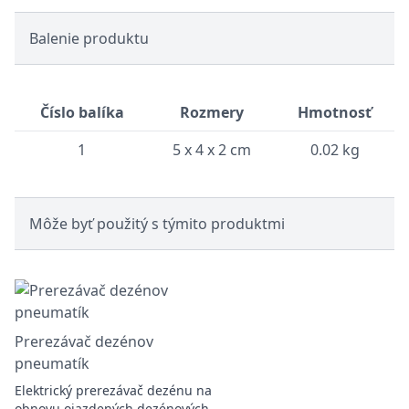
Balenie produktu
Číslo balíka
Rozmery
Hmotnosť
1
5 x 4 x 2 cm
0.02 kg
Môže byť použitý s týmito produktmi
Prerezávač dezénov
pneumatík
Elektrický prerezávač dezénu na
obnovu ojazdených dezénových