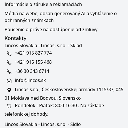
Informácie o záruke a reklamáciách
Médiá na webe, obsah generovaný AI a vyhlásenie o
ochranných známkach
Poučenie o práve na odstúpenie od zmluvy
Kontakty
Lincos Slovakia - Lincos, s.r.o. - Sklad
+421 915 827 774
+421 915 155 468
+36 30 343 6714
info@lincos.sk
Lincos s.r.o., Československej armády 1115/37, 045
01 Moldava nad Bodvou, Slovensko
Pondelok - Piatok: 8:00-16:30 . Na základe
telefonickej dohody.
Lincos Slovakia - Lincos, s.r.o. - Sídlo