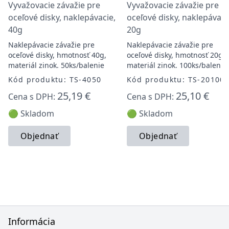
Vyvažovacie závažie pre
Vyvažovacie závažie pre
oceľové disky, naklepávacie,
oceľové disky, naklepávaci
40g
20g
Naklepávacie závažie pre
Naklepávacie závažie pre
oceľové disky, hmotnosť 40g,
oceľové disky, hmotnosť 20g,
materiál zinok. 50ks/balenie
materiál zinok. 100ks/balenie
Kód produktu: TS-4050
Kód produktu: TS-20100
25,19 €
25,10 €
Cena s DPH:
Cena s DPH:
🟢 Skladom
🟢 Skladom
Objednať
Objednať
Informácia