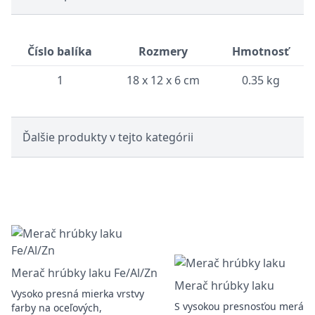
Číslo balíka
Rozmery
Hmotnosť
1
18 x 12 x 6 cm
0.35 kg
Ďalšie produkty v tejto kategórii
Merač hrúbky laku Fe/Al/Zn
Merač hrúbky laku
Vysoko presná mierka vrstvy
S vysokou presnosťou merá
farby na oceľových,