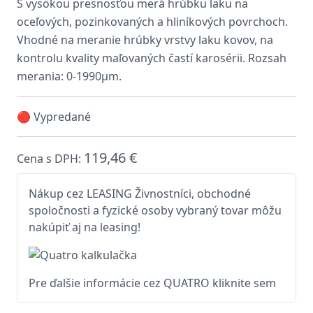
S vysokou presnosťou merá hrúbku laku na
oceľových, pozinkovaných a hliníkových povrchoch.
Vhodné na meranie hrúbky vrstvy laku kovov, na
kontrolu kvality maľovaných častí karosérii. Rozsah
merania: 0-1990μm.
🔴 Vypredané
119,46 €
Cena s DPH:
Nákup cez LEASING Živnostníci, obchodné
spoločnosti a fyzické osoby vybraný tovar môžu
nakúpiť aj na leasing!
Pre ďalšie informácie cez QUATRO kliknite sem