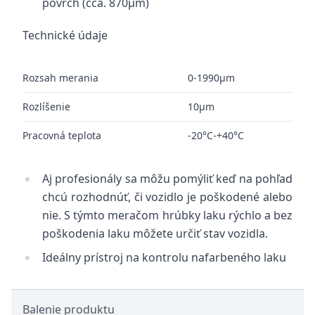
povrch (cca. 870μm)
Technické údaje
Rozsah merania
0-1990μm
Rozlíšenie
10μm
Pracovná teplota
-20°C-+40°C
Aj profesionály sa môžu pomýliť keď na pohľad
chcú rozhodnúť, či vozidlo je poškodené alebo
nie. S týmto meračom hrúbky laku rýchlo a bez
poškodenia laku môžete určiť stav vozidla.
Ideálny prístroj na kontrolu nafarbeného laku
Balenie produktu