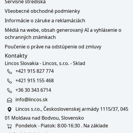
Servisné strediská
Všeobecné obchodné podmienky
Informácie o záruke a reklamáciách
Médiá na webe, obsah generovaný AI a vyhlásenie o
ochranných známkach
Poučenie o práve na odstúpenie od zmluvy
Kontakty
Lincos Slovakia - Lincos, s.r.o. - Sklad
+421 915 827 774
+421 915 155 468
+36 30 343 6714
info@lincos.sk
Lincos s.r.o., Československej armády 1115/37, 045
01 Moldava nad Bodvou, Slovensko
Pondelok - Piatok: 8:00-16:30 . Na základe