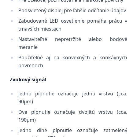
Pre oceľové, pozinkované a hliníkové povrchy
Podsvietený displej pre ľahšie odčítanie údajov
Zabudované LED osvetlenie pomáha prácu v
tmavších miestach
Nastaviteľné nepretržité alebo bodové
meranie
Použiteľné aj na konvexných a konkávnych
povrchoch
Zvukový signál
Jedno pípnutie označuje jednu vrstvu (cca.
90μm)
Dve pípnutie označuje dvojitú vrstvu (cca.
190μm)
Jedno dlhé pípnutie označuje zatmelený