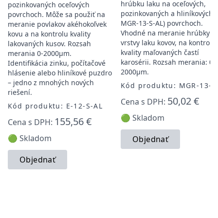
hrúbku laku na oceľových,
pozinkovaných oceľových
pozinkovaných a hliníkových(
povrchoch. Môže sa použiť na
MGR-13-S-AL) povrchoch.
meranie povlakov akéhokoľvek
Vhodné na meranie hrúbky
kovu a na kontrolu kvality
vrstvy laku kovov, na kontrolu
lakovaných kusov. Rozsah
kvality maľovaných častí
merania 0-2000μm.
karosérii. Rozsah merania: 0-
Identifikácia zinku, počítačové
2000μm.
hlásenie alebo hliníkové puzdro
– jedno z mnohých nových
Kód produktu: MGR-13-F
riešení.
50,02 €
Cena s DPH:
Kód produktu: E-12-S-AL
🟢 Skladom
155,56 €
Cena s DPH:
🟢 Skladom
Objednať
Objednať