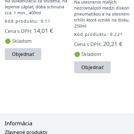
Na vulkanizáciu za studena, na
Na utesnenie malých
lepenie záplat, doba schnutia
nezrovnalostí medzi diskom a
cca. 1 min., 400ml
pneumatikou a na utesnenie
trhlín ktoré vznikli na disku,
Kód produktu: 9.11
250ml
14,01 €
Cena s DPH:
Kód produktu: 9.221
🟢 Skladom
20,21 €
Cena s DPH:
Objednať
🟢 Skladom
Objednať
Informácia
Zľavnené produkty