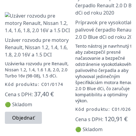
Prípravok pre vysokotlako
palivové čerpadlo Renault
2.0 D Blue dCi od roku 202
Uzáver rozvodu pre motory
Tento nástroj je navrhnutý tak
Renault, Nissan 1.2, 1.4, 1.6,
aby zabezpečil presné
1.8, 2.0 16V a 1.5 DCI
načasovanie a bezpečné
Uzávierka rozvodu pre Renault,
odstránenie vysokotlakového
Nissan 1.2, 1.4, 1.6 1.8, 2.0, 2.0
palivového čerpadla a aby
Turbo 16v (98-08), 1.5 dCi.
vyhovoval jedinečným
špecifikáciám motora Renault
Kód produktu: C01/0174
2.0 D Blue dCi, čo zaručuje
37,40 €
Cena s DPH:
kompatibilitu a optimálny
výkon.
🟢 Skladom
Kód produktu: C01/0261
Objednať
120,91 €
Cena s DPH:
🟢 Skladom