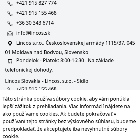
+421 915 827 774
+421 915 155 468
+36 30 343 6714
info@lincos.sk
Lincos s.r.o., Československej armády 1115/37, 045
01 Moldava nad Bodvou, Slovensko
Pondelok - Piatok: 8:00-16:30 . Na základe
telefonickej dohody.
Lincos Slovakia - Lincos, s.r.o. - Sídlo
+421 915 155 468
Táto stránka používa súbory cookie, aby vám ponúkla
+36/30 343 6714
lepší zážitok z prehliadania. Viac informácií nájdete na
bratislava@lincos.sk
ako používame cookies
. Ak budete pokračovať v
Lincos s.r.o., Rustaveliho 4, 831 06 Bratislava - m. č.
používaní tejto stránky bez výslovného súhlasu, budeme
Rača, Slovensko
predpokladať, že akceptujete iba nevyhnutné súbory
cookie.
Iba sídlo firmy