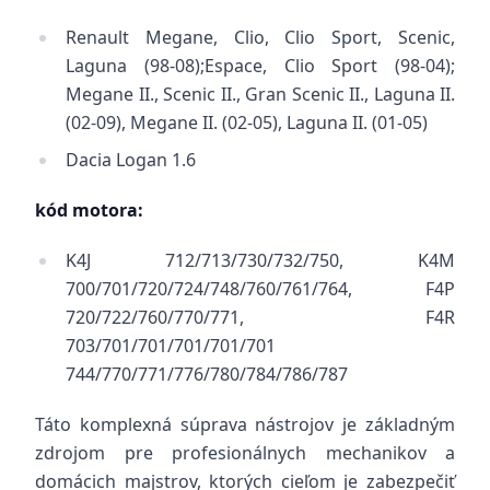
Renault Megane, Clio, Clio Sport, Scenic,
Laguna (98-08);Espace, Clio Sport (98-04);
Megane II., Scenic II., Gran Scenic II., Laguna II.
(02-09), Megane II. (02-05), Laguna II. (01-05)
Dacia Logan 1.6
kód motora:
K4J 712/713/730/732/750, K4M
700/701/720/724/748/760/761/764, F4P
720/722/760/770/771, F4R
703/701/701/701/701/701
744/770/771/776/780/784/786/787
Táto komplexná súprava nástrojov je základným
zdrojom pre profesionálnych mechanikov a
domácich majstrov, ktorých cieľom je zabezpečiť