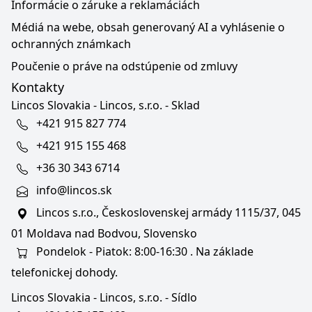
Informácie o záruke a reklamáciách
Médiá na webe, obsah generovaný AI a vyhlásenie o
ochranných známkach
Poučenie o práve na odstúpenie od zmluvy
Kontakty
Lincos Slovakia - Lincos, s.r.o. - Sklad
+421 915 827 774
+421 915 155 468
+36 30 343 6714
info@lincos.sk
Lincos s.r.o., Československej armády 1115/37, 045
01 Moldava nad Bodvou, Slovensko
Pondelok - Piatok: 8:00-16:30 . Na základe
telefonickej dohody.
Lincos Slovakia - Lincos, s.r.o. - Sídlo