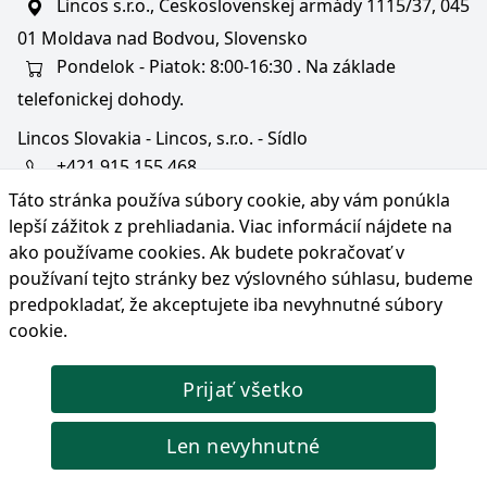
Lincos s.r.o., Československej armády 1115/37, 045
01 Moldava nad Bodvou, Slovensko
Pondelok - Piatok: 8:00-16:30 . Na základe
telefonickej dohody.
Lincos Slovakia - Lincos, s.r.o. - Sídlo
+421 915 155 468
Táto stránka používa súbory cookie, aby vám ponúkla
+36/30 343 6714
lepší zážitok z prehliadania. Viac informácií nájdete na
bratislava@lincos.sk
ako používame cookies
. Ak budete pokračovať v
Lincos s.r.o., Rustaveliho 4, 831 06 Bratislava - m. č.
používaní tejto stránky bez výslovného súhlasu, budeme
Rača, Slovensko
predpokladať, že akceptujete iba nevyhnutné súbory
cookie.
Iba sídlo firmy
Prijať všetko
© Copyright 2026 Lincos s.r.o., všetky práva vyhradené.
Len nevyhnutné