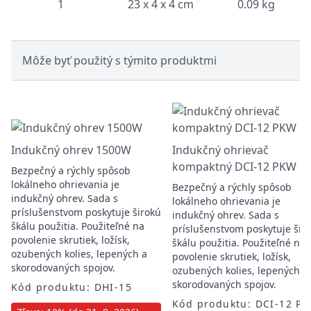
1
23 x 4 x 4 cm
0.09 kg
Môže byť použitý s týmito produktmi
Indukčný ohrev 1500W
Indukčný ohrievač
kompaktný DCI-12 PKW
Bezpečný a rýchly spôsob
lokálneho ohrievania je
Bezpečný a rýchly spôsob
indukčný ohrev. Sada s
lokálneho ohrievania je
príslušenstvom poskytuje širokú
indukčný ohrev. Sada s
škálu použitia. Použiteľné na
príslušenstvom poskytuje šir
povolenie skrutiek, ložísk,
škálu použitia. Použiteľné na
ozubených kolies, lepených a
povolenie skrutiek, ložísk,
skorodovaných spojov.
ozubených kolies, lepených a
skorodovaných spojov.
Kód produktu: DHI-15
Kód produktu: DCI-12 P