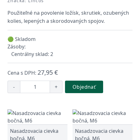
Značka: Lincos
Použiteľné na povolenie ložísk, skrutiek, ozubených
kolies, lepených a skorodovaných spojov.
🟢 Skladom
Zásoby:
Centrálny sklad: 2
27,95 €
Cena s DPH:
-
+
Objednať
Nasadzovacia cievka
Nasadzovacia cievka
bočná, M6
bočná, M6