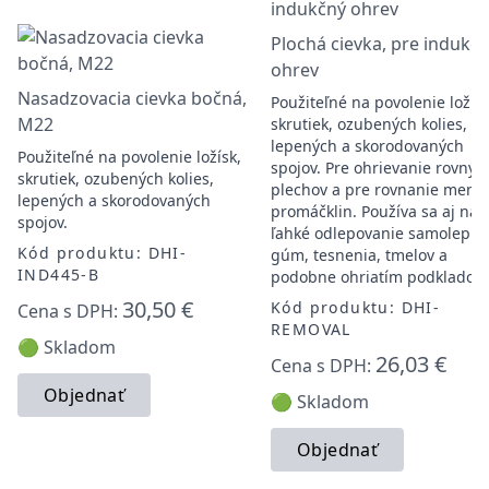
Plochá cievka, pre indukč
ohrev
Nasadzovacia cievka bočná,
Použiteľné na povolenie ložísk
M22
skrutiek, ozubených kolies,
lepených a skorodovaných
Použiteľné na povolenie ložísk,
spojov. Pre ohrievanie rovnýc
skrutiek, ozubených kolies,
plechov a pre rovnanie menš
lepených a skorodovaných
promáčklin. Používa sa aj na
spojov.
ľahké odlepovanie samolepiek
Kód produktu: DHI-
gúm, tesnenia, tmelov a
IND445-B
podobne ohriatím podklado
30,50 €
Kód produktu: DHI-
Cena s DPH:
REMOVAL
🟢 Skladom
26,03 €
Cena s DPH:
Objednať
🟢 Skladom
Objednať