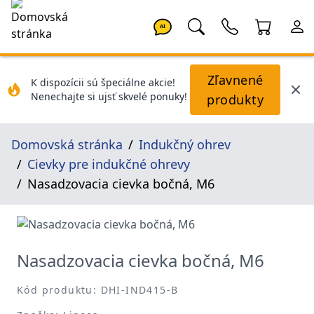
AI
Zľavnené
K dispozícii sú špeciálne akcie!
Nenechajte si ujsť skvelé ponuky!
produkty
Domovská stránka
Indukčný ohrev
Cievky pre indukčné ohrevy
Nasadzovacia cievka bočná, M6
Nasadzovacia cievka bočná, M6
Kód produktu: DHI-IND415-B