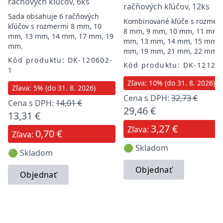
račňových kľúčov, 6ks
račňových kľúčov, 12ks
Sada obsahuje 6 račňových
Kombinované kľúče s rozmer
kľúčov s rozmermi 8 mm, 10
8 mm, 9 mm, 10 mm, 11 mm,
mm, 13 mm, 14 mm, 17 mm, 19
mm, 13 mm, 14 mm, 15 mm, 
mm.
mm, 19 mm, 21 mm, 22 mm
Kód produktu: DK-120602-
Kód produktu: DK-12120
1
Zľava: 10% (do 31. 8. 2026)
Zľava: 5% (do 31. 8. 2026)
Cena s DPH:
32,73 €
Cena s DPH:
14,01 €
29,46 €
13,31 €
3,27 €
Zľava:
0,70 €
Zľava:
🟢 Skladom
🟢 Skladom
Objednať
Objednať