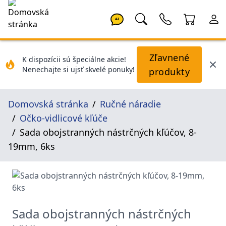
AI
Zľavnené
K dispozícii sú špeciálne akcie!
Nenechajte si ujsť skvelé ponuky!
produkty
Domovská stránka
Ručné náradie
Očko-vidlicové kľúče
Sada obojstranných nástrčných kľúčov, 8-
19mm, 6ks
Sada obojstranných nástrčných