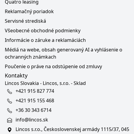
Quatro leasing
Reklamačný poriadok
Servisné strediská
Všeobecné obchodné podmienky
Informácie o záruke a reklamáciách
Médiá na webe, obsah generovaný AI a vyhlásenie o
ochranných známkach
Poučenie o práve na odstúpenie od zmluvy
Kontakty
Lincos Slovakia - Lincos, s.r.o. - Sklad
+421 915 827 774
+421 915 155 468
+36 30 343 6714
info@lincos.sk
Lincos s.r.o., Československej armády 1115/37, 045