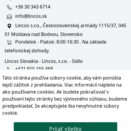
+36 30 343 6714
info@lincos.sk
Lincos s.r.o., Československej armády 1115/37, 045
01 Moldava nad Bodvou, Slovensko
Pondelok - Piatok: 8:00-16:30 . Na základe
telefonickej dohody.
Lincos Slovakia - Lincos, s.r.o. - Sídlo
+421 915 155 468
Táto stránka používa súbory cookie, aby vám ponúkla
+36/30 343 6714
lepší zážitok z prehliadania. Viac informácií nájdete na
bratislava@lincos.sk
ako používame cookies
. Ak budete pokračovať v
Lincos s.r.o., Rustaveliho 4, 831 06 Bratislava - m. č.
používaní tejto stránky bez výslovného súhlasu, budeme
Rača, Slovensko
predpokladať, že akceptujete iba nevyhnutné súbory
cookie.
Iba sídlo firmy
Prijať všetko