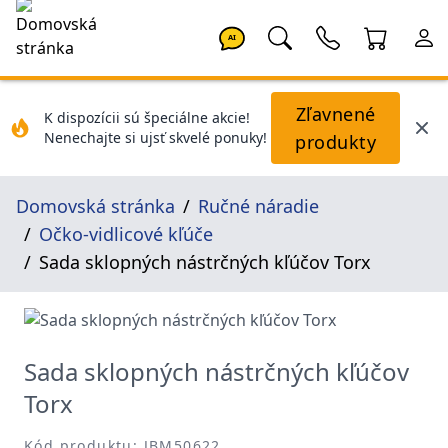
AI
Zľavnené
K dispozícii sú špeciálne akcie!
Nenechajte si ujsť skvelé ponuky!
produkty
Domovská stránka
Ručné náradie
Očko-vidlicové kľúče
Sada sklopných nástrčných kľúčov Torx
Sada sklopných nástrčných kľúčov
Torx
Kód produktu: JBM50622