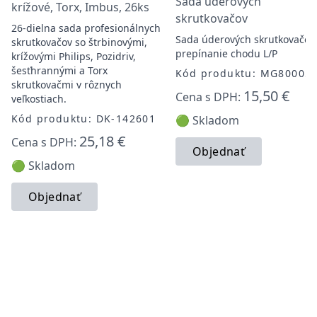
Sada úderových
krížové, Torx, Imbus, 26ks
skrutkovačov
26-dielna sada profesionálnych
Sada úderových skrutkovačov,
skrutkovačov so štrbinovými,
prepínanie chodu L/P
krížovými Philips, Pozidriv,
šesťhrannými a Torx
Kód produktu: MG80005
skrutkovačmi v rôznych
15,50 €
Cena s DPH:
veľkostiach.
Kód produktu: DK-142601
🟢 Skladom
25,18 €
Cena s DPH:
Objednať
🟢 Skladom
Objednať