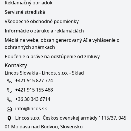
Reklamačný poriadok
Servisné strediská
Všeobecné obchodné podmienky
Informácie o záruke a reklamáciách
Médiá na webe, obsah generovaný AI a vyhlásenie o
ochranných známkach
Poučenie o práve na odstúpenie od zmluvy
Kontakty
Lincos Slovakia - Lincos, s.r.o. - Sklad
+421 915 827 774
+421 915 155 468
+36 30 343 6714
info@lincos.sk
Lincos s.r.o., Československej armády 1115/37, 045
01 Moldava nad Bodvou, Slovensko