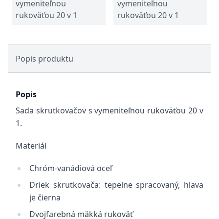
vymeniteľnou
vymeniteľnou
rukoväťou 20 v 1
rukoväťou 20 v 1
Popis produktu
Popis
Sada skrutkovačov s vymeniteľnou rukoväťou 20 v
1.
Materiál
Chróm-vanádiová oceľ
Driek skrutkovača: tepelne spracovaný, hlava
je čierna
Dvojfarebná mäkká rukoväť