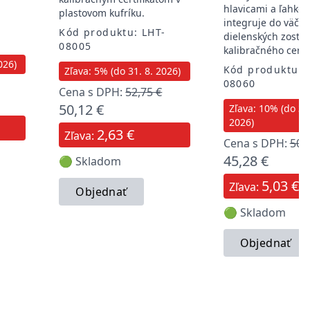
hlavicami a ľahko 
plastovom kufríku.
integruje do väčši
-
Kód produktu: LHT-
dielenských zostáv
08005
kalibračného certif
026)
Kód produktu: 
Zľava: 5% (do 31. 8. 2026)
08060
Cena s DPH:
52,75 €
50,12 €
Zľava: 10% (do 31.
2026)
2,63 €
Zľava:
Cena s DPH:
50,
45,28 €
🟢 Skladom
5,03 €
Zľava:
Objednať
🟢 Skladom
Objednať