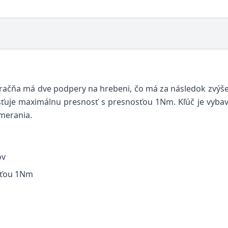
 račňa má dve podpery na hrebeni, čo má za následok zvýš
isťuje maximálnu presnosť s presnosťou 1Nm. Kľúč je vyb
merania.
ov
sťou 1Nm