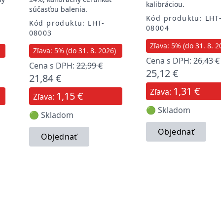
kalibráciou.
súčasťou balenia.
Kód produktu: LHT
Kód produktu: LHT-
08004
08003
Zľava: 5% (do 31. 8. 2
Zľava: 5% (do 31. 8. 2026)
Cena s DPH:
26,43 €
Cena s DPH:
22,99 €
25,12 €
21,84 €
1,31 €
Zľava:
1,15 €
Zľava:
🟢 Skladom
🟢 Skladom
Objednať
Objednať