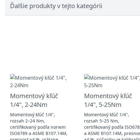
Ďalšie produkty v tejto kategórii
Momentový kľúč
Momentový kľúč
1/4", 2-24Nm
1/4", 5-25Nm
Momentový kľúč 1/4",
Momentový kľúč 1/4",
rozsah 2–24 Nm,
rozsah 5–25 Nm,
certifikovaný podľa noriem
certifikovaný podľa ISO67
ISO6789 a ASME B107.14M,
a ASME B107.14M, presno
presnosť ±4 %, vrátane
±4 %, súčasťou je kalibrač