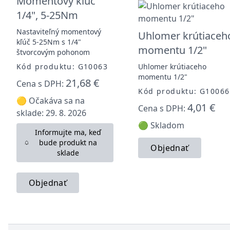
Momentový kľúč
1/4", 5-25Nm
Nastaviteľný momentový
Uhlomer krútiaceh
kľúč 5-25Nm s 1/4"
momentu 1/2"
štvorcovým pohonom
Kód produktu: G10063
Uhlomer krútiaceho
momentu 1/2"
21,68 €
Cena s DPH:
Kód produktu: G10066
🟡 Očakáva sa na
4,01 €
Cena s DPH:
sklade: 29. 8. 2026
🟢 Skladom
Informujte ma, keď
bude produkt na
Objednať
sklade
Objednať