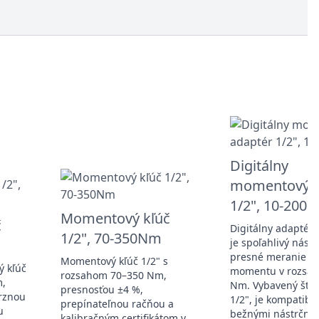
Digitálny
momentový a
1/2", 10-200
Momentový kľúč
č
Digitálny adapté
1/2", 70-350Nm
je spoľahlivý nástr
presné meranie kr
Momentový kľúč 1/2" s
ý kľúč
momentu v rozsah
rozsahom 70–350 Nm,
m,
Nm. Vybavený štv
presnosťou ±4 %,
rznou
1/2", je kompatibil
prepínateľnou račňou a
u
bežnými nástrčný
kalibračným certifikátom v