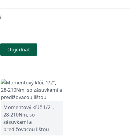
í
Objednať
Momentový kľúč 1/2",
28-210Nm, so
zásuvkami a
predlžovacou lištou