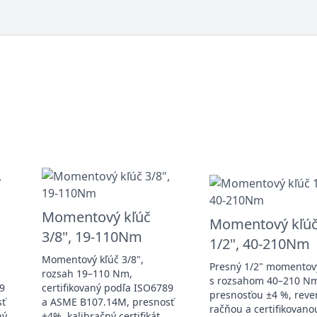
Momentový kľúč
Momentový kľú
3/8", 19-110Nm
1/2", 40-210Nm
Momentový kľúč 3/8",
Presný 1/2" momentov
rozsah 19–110 Nm,
s rozsahom 40–210 N
89
certifikovaný podľa ISO6789
presnosťou ±4 %, reve
sť
a ASME B107.14M, presnosť
račňou a certifikovano
ný
±4%, kalibračný certifikát