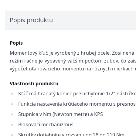
Popis produktu
Popis
Momentový kľúč je vyrobený z hrubej ocele. Zosilnená
režim račne je vybavený väčším počtom zubov, čo za
výpočet uťahovacieho momentu na rôznych mierkach 
Vlastnosti produktu
Kľúč má hranatý koniec pre uchytenie 1/2" nástrčk
Funkcia nastavenia krútiaceho momentu s presno
Stupnica v Nm (Newton metre) a KPS
Blokovací mechanizmus
Skrutky dotiahnite v rozsahu od 28 do 210 Nm