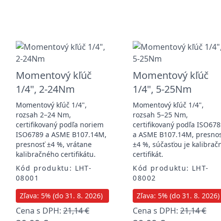
Momentový kľúč
Momentový kľúč
1/4", 2-24Nm
1/4", 5-25Nm
Momentový kľúč 1/4",
Momentový kľúč 1/4",
rozsah 2–24 Nm,
rozsah 5–25 Nm,
certifikovaný podľa noriem
certifikovaný podľa ISO67
ISO6789 a ASME B107.14M,
a ASME B107.14M, presno
presnosť ±4 %, vrátane
±4 %, súčasťou je kalibrač
kalibračného certifikátu.
certifikát.
Kód produktu: LHT-
Kód produktu: LHT-
08001
08002
Zľava: 5% (do 31. 8. 2026)
Zľava: 5% (do 31. 8. 2026)
Cena s DPH:
21,14 €
Cena s DPH:
21,14 €