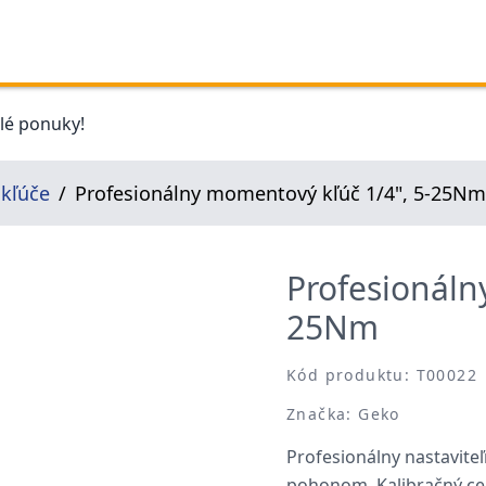
elé ponuky!
kľúče
Profesionálny momentový kľúč 1/4", 5-25Nm
Profesionáln
25Nm
Kód produktu: T00022
Značka: Geko
Profesionálny nastavit
pohonom. Kalibračný cert