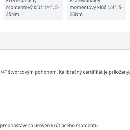
Profesionálny
Profesionálny
momentový kľúč 1/4", 5-
momentový kľúč 1/4", 5-
25Nm
25Nm
4" štvorcovým pohonom. Kalibračný certifikát je priložený.
utá prednastavená úroveň krútiaceho momentu