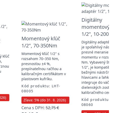
Digitálny
momentový a
1/2", 10-200
Momentový kľúč
č
Digitálny adapté
1/2", 70-350Nm
je spoľahlivý nástr
presné meranie kr
Momentový kľúč 1/2" s
ý kľúč
momentu v rozsah
rozsahom 70–350 Nm,
m,
Nm. Vybavený štv
presnosťou ±4 %,
rznou
1/2", je kompatibil
prepínateľnou račňou a
u
bežnými nástrčný
kalibračným certifikátom v
hlavicami a ľahko 
plastovom kufríku.
integruje do väčši
-
Kód produktu: LHT-
dielenských zostáv
08005
kalibračného certif
026)
Kód produktu: 
Zľava: 5% (do 31. 8. 2026)
08060
Cena s DPH:
52,75 €