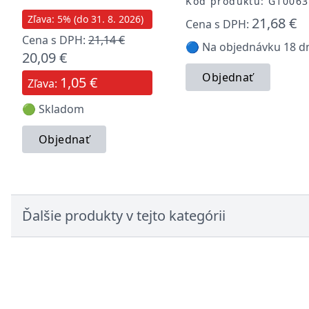
Kód produktu: G10063
Zľava: 5% (do 31. 8. 2026)
21,68 €
Cena s DPH:
Cena s DPH:
21,14 €
🔵 Na objednávku 18 d
20,09 €
Objednať
1,05 €
Zľava:
🟢 Skladom
Objednať
Ďalšie produkty v tejto kategórii