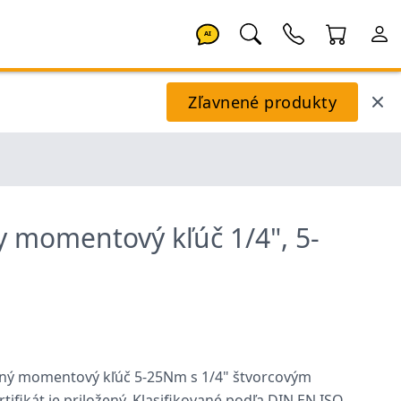
AI
Zľavnené produkty
y momentový kľúč 1/4", 5-
eľný momentový kľúč 5-25Nm s 1/4" štvorcovým
ifikát je priložený. Klasifikované podľa DIN EN ISO