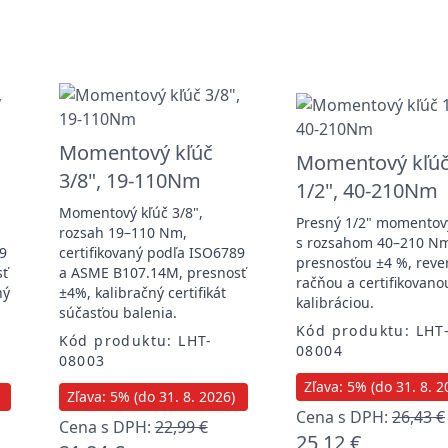
Momentový kľúč
Momentový kľú
3/8", 19-110Nm
1/2", 40-210Nm
Momentový kľúč 3/8",
Presný 1/2" momentov
rozsah 19–110 Nm,
s rozsahom 40–210 N
89
certifikovaný podľa ISO6789
presnosťou ±4 %, reve
sť
a ASME B107.14M, presnosť
račňou a certifikovano
ný
±4%, kalibračný certifikát
kalibráciou.
súčasťou balenia.
Kód produktu: LHT
Kód produktu: LHT-
08004
08003
Zľava: 5% (do 31. 8. 2
Zľava: 5% (do 31. 8. 2026)
Cena s DPH:
26,43 €
Cena s DPH:
22,99 €
25,12 €