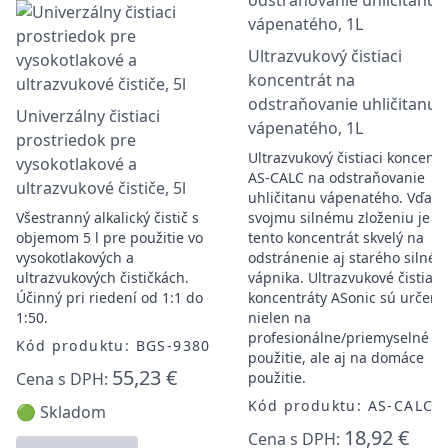
Ultrazvukový čistiaci
koncentrát na
odstraňovanie uhličitanu
Univerzálny čistiaci
vápenatého, 1L
prostriedok pre
Ultrazvukový čistiaci koncentr
vysokotlakové a
AS-CALC na odstraňovanie
ultrazvukové čističe, 5l
uhličitanu vápenatého. Vďaka
Všestranný alkalický čistič s
svojmu silnému zloženiu je
objemom 5 l pre použitie vo
tento koncentrát skvelý na
vysokotlakových a
odstránenie aj starého silnéh
ultrazvukových čističkách.
vápnika. Ultrazvukové čistiace
Účinný pri riedení od 1:1 do
koncentráty ASonic sú určené
1:50.
nielen na
profesionálne/priemyselné
Kód produktu: BGS-9380
použitie, ale aj na domáce
55,23 €
Cena s DPH:
použitie.
Kód produktu: AS-CALC-
🟢 Skladom
18,92 €
Cena s DPH: