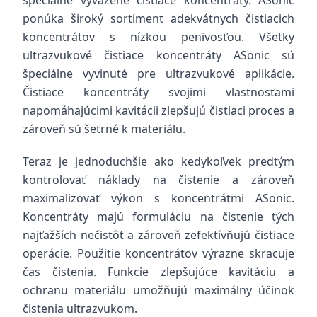
špeciálne vyvážené čistiace koncentráty. ASonic
ponúka široký sortiment adekvátnych čistiacich
koncentrátov s nízkou penivosťou. Všetky
ultrazvukové čistiace koncentráty ASonic sú
špeciálne vyvinuté pre ultrazvukové aplikácie.
Čistiace koncentráty svojimi vlastnosťami
napomáhajúcimi kavitácii zlepšujú čistiaci proces a
zároveň sú šetrné k materiálu.
Teraz je jednoduchšie ako kedykoľvek predtým
kontrolovať náklady na čistenie a zároveň
maximalizovať výkon s koncentrátmi ASonic.
Koncentráty majú formuláciu na čistenie tých
najťažších nečistôt a zároveň zefektívňujú čistiace
operácie. Použitie koncentrátov výrazne skracuje
čas čistenia. Funkcie zlepšujúce kavitáciu a
ochranu materiálu umožňujú maximálny účinok
čistenia ultrazvukom.