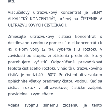
atď.
Viacúčelový ultrazvukový koncentrát je SILNÝ
ALKALICKÝ KONCENTRÁT, určený na ČISTENIE V
ULTRAZVUKOVÝCH ČISTIČKÁCH.
Zmiešajte ultrazvukový čistiaci koncentrát s
destilovanou vodou v pomere 1 diel koncentrátu k
49 dielom vody (2 %). Vyberte silu roztoku v
závislosti od stupňa znečistenia predmetu, ktorý
potrebujete vyčistiť. Odporúčaná prevádzková
teplota čistiaceho roztoku v nádrži ultrazvukového
čističa je medzi 40 – 60°C. Po čistení ultrazvukom
opláchnite všetky predmety čistou vodou. Keď sa
čistiaci roztok v ultrazvukovej čističke zašpiní,
pravidelne ju vymieňajte.
Vďaka svojmu silnému zloženiu je tento