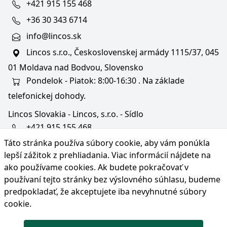
+421 915 155 468
+36 30 343 6714
info@lincos.sk
Lincos s.r.o., Československej armády 1115/37, 045
01 Moldava nad Bodvou, Slovensko
Pondelok - Piatok: 8:00-16:30 . Na základe
telefonickej dohody.
Lincos Slovakia - Lincos, s.r.o. - Sídlo
+421 915 155 468
Táto stránka používa súbory cookie, aby vám ponúkla
+36/30 343 6714
lepší zážitok z prehliadania. Viac informácií nájdete na
bratislava@lincos.sk
ako používame cookies
. Ak budete pokračovať v
Lincos s.r.o., Rustaveliho 4, 831 06 Bratislava - m. č.
používaní tejto stránky bez výslovného súhlasu, budeme
Rača, Slovensko
predpokladať, že akceptujete iba nevyhnutné súbory
cookie.
Iba sídlo firmy