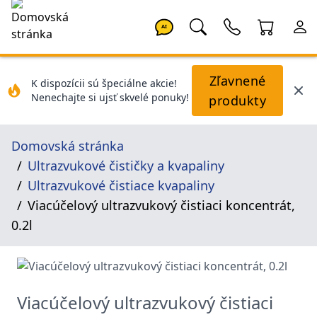
AI
Zľavnené
K dispozícii sú špeciálne akcie!
Nenechajte si ujsť skvelé ponuky!
produkty
Domovská stránka
Ultrazvukové čističky a kvapaliny
Ultrazvukové čistiace kvapaliny
Viacúčelový ultrazvukový čistiaci koncentrát,
0.2l
Viacúčelový ultrazvukový čistiaci