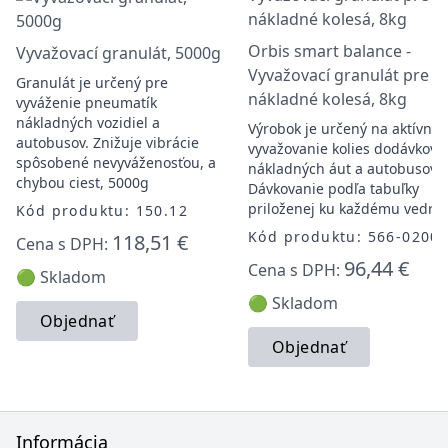
Orbis smart balance -
Vyvažovací granulát, 5000g
Vyvažovací granulát pre
Granulát je určený pre
nákladné kolesá, 8kg
vyváženie pneumatík
nákladných vozidiel a
Výrobok je určený na aktívne
autobusov. Znižuje vibrácie
vyvažovanie kolies dodávkový
spôsobené nevyváženosťou, a
nákladných áut a autobusov.
chybou ciest, 5000g
Dávkovanie podľa tabuľky
priloženej ku každému vedru.
Kód produktu: 150.12
Kód produktu: 566-0200
118,51 €
Cena s DPH:
96,44 €
Cena s DPH:
🟢 Skladom
🟢 Skladom
Objednať
Objednať
Informácia