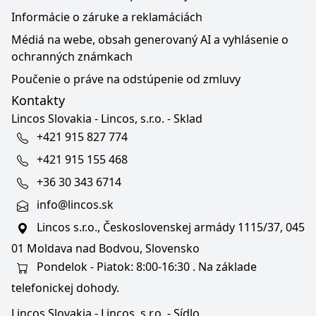
Informácie o záruke a reklamáciách
Médiá na webe, obsah generovaný AI a vyhlásenie o
ochranných známkach
Poučenie o práve na odstúpenie od zmluvy
Kontakty
Lincos Slovakia - Lincos, s.r.o. - Sklad
+421 915 827 774
+421 915 155 468
+36 30 343 6714
info@lincos.sk
Lincos s.r.o., Československej armády 1115/37, 045
01 Moldava nad Bodvou, Slovensko
Pondelok - Piatok: 8:00-16:30 . Na základe
telefonickej dohody.
Lincos Slovakia - Lincos, s.r.o. - Sídlo