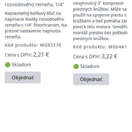
nevyhnutný 3" kompresor
rozvodového remeňa, 1/4"
piestnych krúžkov. Môže sa
Nastaviteľný kolíkový kľúč na
použiť na spojenie piestu s
napínacie kladky rozvodového
krúžkami a tiež pomáha zaisti
remeňa s 1/4" štvorhranom. Na
piest k telu motora. Umožňuj
presné nastavenie napnutia
montáž piestov bez poškoden
remeňa.
piestnych krúžkov.
Kód produktu: MG93376
Kód produktu: MG04A10
2,21 €
Cena s DPH:
3,22 €
Cena s DPH:
🟢 Skladom
🟢 Skladom
Objednať
Objednať