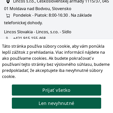
Lincos s.r.o., Československej armády 1115/37, 045
01 Moldava nad Bodvou, Slovensko
Pondelok - Piatok: 8:00-16:30 . Na základe
telefonickej dohody.
Lincos Slovakia - Lincos, s.r.o. - Sídlo
+421 915 155 468
Táto stránka používa súbory cookie, aby vám ponúkla
+36/30 343 6714
lepší zážitok z prehliadania. Viac informácií nájdete na
bratislava@lincos.sk
ako používame cookies
. Ak budete pokračovať v
Lincos s.r.o., Rustaveliho 4, 831 06 Bratislava - m. č.
používaní tejto stránky bez výslovného súhlasu, budeme
Rača, Slovensko
predpokladať, že akceptujete iba nevyhnutné súbory
cookie.
Iba sídlo firmy
Prijať všetko
© Copyright 2026 Lincos s.r.o., všetky práva vyhradené.
Len nevyhnutné