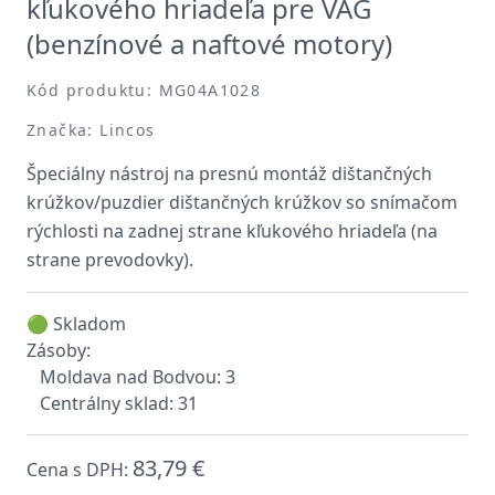
kľukového hriadeľa pre VAG
(benzínové a naftové motory)
Kód produktu: MG04A1028
Značka: Lincos
Špeciálny nástroj na presnú montáž dištančných
krúžkov/puzdier dištančných krúžkov so snímačom
rýchlosti na zadnej strane kľukového hriadeľa (na
strane prevodovky).
🟢 Skladom
Zásoby:
Moldava nad Bodvou: 3
Centrálny sklad: 31
83,79 €
Cena s DPH: