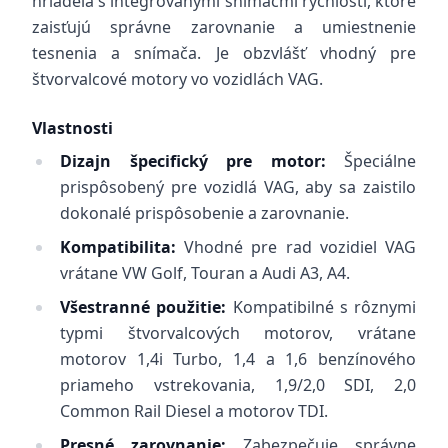
hriadeľa s integrovanými snímačmi rýchlosti, ktoré
zaisťujú správne zarovnanie a umiestnenie
tesnenia a snímača. Je obzvlášť vhodný pre
štvorvalcové motory vo vozidlách VAG.
Vlastnosti
Dizajn špecifický pre motor:
Špeciálne
prispôsobený pre vozidlá VAG, aby sa zaistilo
dokonalé prispôsobenie a zarovnanie.
Kompatibilita:
Vhodné pre rad vozidiel VAG
vrátane VW Golf, Touran a Audi A3, A4.
Všestranné použitie:
Kompatibilné s rôznymi
typmi štvorvalcových motorov, vrátane
motorov 1,4i Turbo, 1,4 a 1,6 benzínového
priameho vstrekovania, 1,9/2,0 SDI, 2,0
Common Rail Diesel a motorov TDI.
Presné zarovnanie:
Zabezpečuje správne