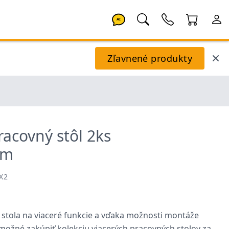
AI
Zľavnené produkty
acovný stôl 2ks
cm
X2
o stola na viaceré funkcie a vďaka možnosti montáže
e možné zakúpiť kolekciu viacerých pracovných stolov za