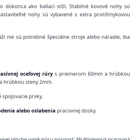
bo dokonca ako baliaci stôl. Stabilné kovové nohy sú
Nastaviteľné nohy sú vybavené s extra protišmykovou
ži nie sú potrebné špeciálne stroje alebo náradie, iba
asívnej oceľovej
rúry
s priemerom 60mm a hrúbkou
a hrúbkou steny 2mm.
 spojovacie prvky.
denia alebo oslabenia
pracovnej dosky.
ovnej ploche vynikajúcu nosnosť. Multiplexová pracovná