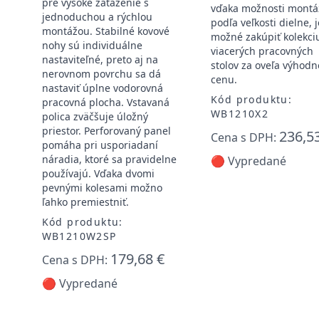
pre vysoké zaťaženie s
vďaka možnosti montá
jednoduchou a rýchlou
podľa veľkosti dielne, j
montážou. Stabilné kovové
možné zakúpiť kolekci
nohy sú individuálne
viacerých pracovných
nastaviteľné, preto aj na
stolov za oveľa výhodn
nerovnom povrchu sa dá
cenu.
nastaviť úplne vodorovná
Kód produktu:
pracovná plocha. Vstavaná
WB1210X2
polica zväčšuje úložný
priestor. Perforovaný panel
236,5
Cena s DPH:
pomáha pri usporiadaní
náradia, ktoré sa pravidelne
🔴 Vypredané
používajú. Vďaka dvomi
pevnými kolesami možno
ľahko premiestniť.
Kód produktu:
WB1210W2SP
179,68 €
Cena s DPH:
🔴 Vypredané