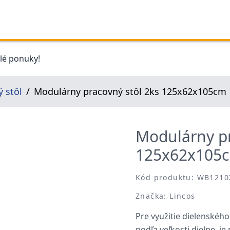
elé ponuky!
 stôl
Modulárny pracovný stôl 2ks 125x62x105cm
Modulárny pr
125x62x105
Kód produktu: WB1210
Značka: Lincos
Pre využitie dielenskéh
podľa veľkosti dielne, j