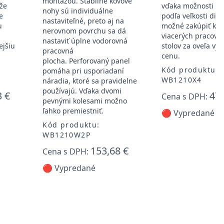
montážou. Stabilné kovové
že
vďaka možnosti m
nohy sú individuálne
e
podľa veľkosti diel
nastaviteľné, preto aj na
u
možné zakúpiť kol
nerovnom povrchu sa dá
viacerých pracovn
nastaviť úplne vodorovná
ejšiu
stolov za oveľa vý
pracovná
cenu.
plocha. Perforovaný panel
Kód produktu:
pomáha pri usporiadaní
WB1210X4
náradia, ktoré sa pravidelne
používajú. Vďaka dvomi
3 €
479
Cena s DPH:
pevnými kolesami možno
ľahko premiestniť.
🔴 Vypredané
Kód produktu:
WB1210W2P
153,68 €
Cena s DPH:
🔴 Vypredané