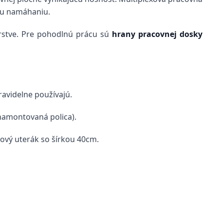
mu namáhaniu.
 vrstve. Pre pohodlnú prácu sú
hrany pracovnej dosky
ravidelne používajú.
 namontovaná polica).
rový uterák so šírkou 40cm.