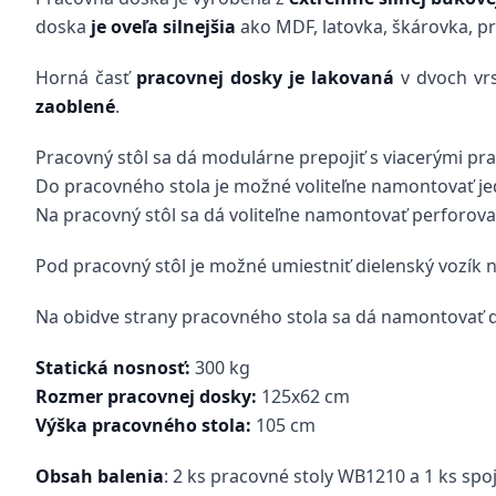
doska
je oveľa silnejšia
ako MDF, latovka, škárovka, p
Horná časť
pracovnej dosky je lakovaná
v dvoch vr
zaoblené
.
Pracovný stôl sa dá modulárne prepojiť s viacerými pra
Do pracovného stola je možné voliteľne namontovať jed
Na pracovný stôl sa dá voliteľne namontovať perforova
Pod pracovný stôl je možné umiestniť dielenský vozík n
Na obidve strany pracovného stola sa dá namontovať dr
Statická nosnosť:
300 kg
Rozmer pracovnej dosky:
125x62 cm
Výška pracovného stola:
105 cm
Obsah balenia
: 2 ks pracovné stoly WB1210 a 1 ks sp