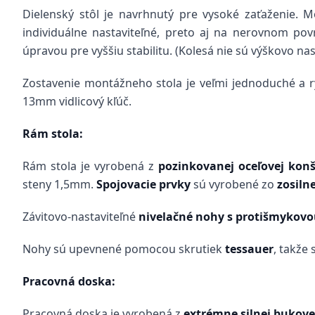
Dielenský stôl je navrhnutý pre vysoké zaťaženie. M
individuálne nastaviteľné, preto aj na nerovnom po
úpravou pre vyššiu stabilitu. (Kolesá nie sú výškovo nas
Zostavenie montážneho stola je veľmi jednoduché a rýc
13mm vidlicový kľúč.
Rám stola:
Rám stola je vyrobená z
pozinkovanej oceľovej kon
steny 1,5mm.
Spojovacie prvky
sú vyrobené zo
zosiln
Závitovo-nastaviteľné
nivelačné nohy s protišmykov
Nohy sú upevnené pomocou skrutiek
tessauer
, takže
Pracovná doska:
Pracovná doska je vyrobená z
extrémne silnej bukov