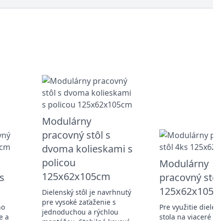
Modulárny
pracovný stôl s
dvoma kolieskami s
policou
Modulárny
125x62x105cm
s
pracovný stôl
125x62x105
Dielenský stôl je navrhnutý
pre vysoké zaťaženie s
ho
Pre využitie diele
jednoduchou a rýchlou
e a
stola na viaceré fu