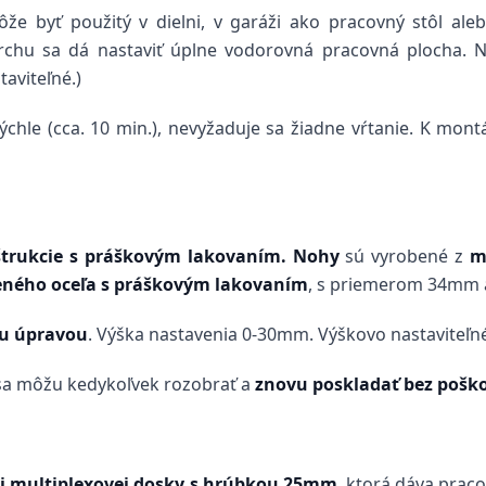
ôže byť použitý v dielni, v garáži ako pracovný stôl ale
vrchu sa dá nastaviť úplne vodorovná pracovná plocha. 
taviteľné.)
hle (cca. 10 min.), nevyžaduje sa žiadne vŕtanie. K montá
štrukcie s práškovým lakovaním. Nohy
sú vyrobené z
m
eného oceľa s práškovým lakovaním
, s priemerom 34mm 
ou úpravou
. Výška nastavenia 0-30mm. Výškovo nastaviteľné
 sa môžu kedykoľvek rozobrať a
znovu poskladať bez poško
ej multiplexovej dosky s hrúbkou 25mm
, ktorá dáva prac