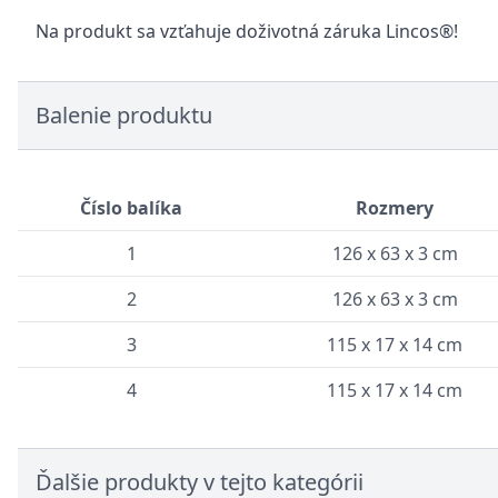
Na produkt sa vzťahuje doživotná záruka Lincos®!
Balenie produktu
Číslo balíka
Rozmery
1
126 x 63 x 3 cm
2
126 x 63 x 3 cm
3
115 x 17 x 14 cm
4
115 x 17 x 14 cm
Ďalšie produkty v tejto kategórii