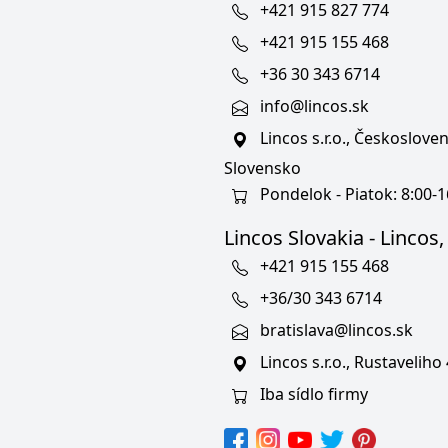
+421 915 827 774
+421 915 155 468
+36 30 343 6714
info@lincos.sk
Lincos s.r.o., Českoslov
Slovensko
Pondelok - Piatok: 8:00-1
Lincos Slovakia - Lincos, s
+421 915 155 468
+36/30 343 6714
bratislava@lincos.sk
Lincos s.r.o., Rustaveliho
Iba sídlo firmy