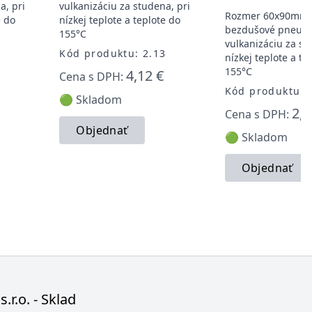
a, pri
vulkanizáciu za studena, pri
Rozmer 60x90mm.
e do
nízkej teplote a teplote do
bezdušové pneuma
155°C
vulkanizáciu za st
1
Kód produktu: 2.13
nízkej teplote a te
155°C
4,12 €
Cena s DPH:
Kód produktu: 
🟢 Skladom
2,1
Cena s DPH:
Objednať
🟢 Skladom
Objednať
s.r.o. - Sklad