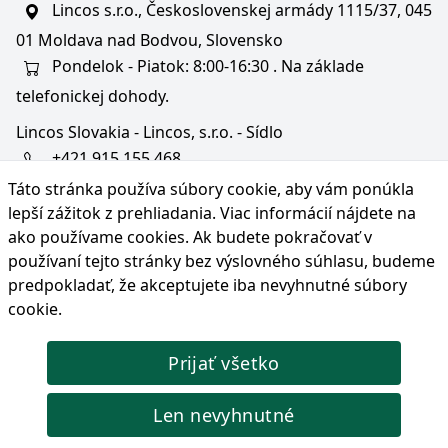
Lincos s.r.o., Československej armády 1115/37, 045
01 Moldava nad Bodvou, Slovensko
Pondelok - Piatok: 8:00-16:30 . Na základe
telefonickej dohody.
Lincos Slovakia - Lincos, s.r.o. - Sídlo
+421 915 155 468
Táto stránka používa súbory cookie, aby vám ponúkla
+36/30 343 6714
lepší zážitok z prehliadania. Viac informácií nájdete na
bratislava@lincos.sk
ako používame cookies
. Ak budete pokračovať v
Lincos s.r.o., Rustaveliho 4, 831 06 Bratislava - m. č.
používaní tejto stránky bez výslovného súhlasu, budeme
Rača, Slovensko
predpokladať, že akceptujete iba nevyhnutné súbory
cookie.
Iba sídlo firmy
Prijať všetko
© Copyright 2026 Lincos s.r.o., všetky práva vyhradené.
Len nevyhnutné